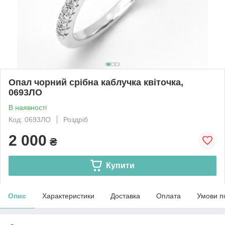
Опал чорний срібна каблучка квіточка,
0693ЛО
В наявності
Код: 0693ЛО
Роздріб
2 000
₴
Купити
Опис
Характеристики
Доставка
Оплата
Умови п