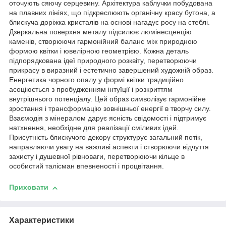
оточують сяючу серцевину. Архітектура каблучки побудована
на плавних лініях, що підкреслюють органічну красу бутона, а
блискуча доріжка кристалів на основі нагадує росу на стеблі.
Дзеркальна поверхня металу підсилює люмінесценцію
каменів, створюючи гармонійний баланс між природною
формою квітки і ювелірною геометрією. Кожна деталь
підпорядкована ідеї природного розквіту, перетворюючи
прикрасу в виразний і естетично завершений художній образ.
Енергетика чорного опалу у формі квітки традиційно
асоціюється з пробудженням інтуїції і розкриттям
внутрішнього потенціалу. Цей образ символізує гармонійне
зростання і трансформацію зовнішньої енергії в творчу силу.
Взаємодія з мінералом дарує ясність свідомості і підтримує
натхнення, необхідне для реалізації сміливих ідей.
Присутність блискучого декору структурує загальний потік,
направляючи увагу на важливі аспекти і створюючи відчуття
захисту і душевної рівноваги, перетворюючи кільце в
особистий талісман впевненості і процвітання.
Приховати
Характеристики