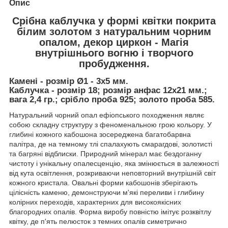
Опис
Срібна каблучка у формі квітки покрита
білим золотом з натуральним чорним
опалом, декор циркон - Магія
внутрішнього вогню і творчого
пробудження.
Камені - розмір Ø1 - 3х5 мм.
Каблучка - розмір 18; розмір анфас 12х21 мм.;
вага 2,4 гр.; срібло проба 925; золото проба 585.
Натуральний чорний опал ефіопського походження являє
собою складну структуру з феноменальною грою кольору. У
глибині кожного кабошона зосереджена багатобарвна
палітра, де на темному тлі спалахують смарагдові, золотисті
та багряні відблиски. Природний мінерал має бездоганну
чистоту і унікальну опалесценцію, яка змінюється в залежності
від кута освітлення, розкриваючи неповторний внутрішній світ
кожного кристала. Овальні форми кабошонів зберігають
цілісність каменю, демонструючи м'які переливи і глибину
колірних переходів, характерних для високоякісних
благородних опалів. Форма виробу повністю імітує розквітлу
квітку, де п'ять пелюсток з темних опалів симетрично