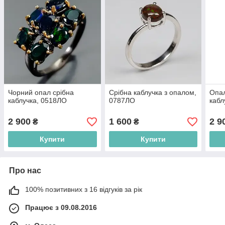
Чорний опал срібна
Срібна каблучка з опалом,
Опал
каблучка, 0518ЛО
0787ЛО
кабл
2 900
1 600
2 9
₴
₴
Купити
Купити
Про нас
100% позитивних з 16 відгуків за рік
Працює з 09.08.2016