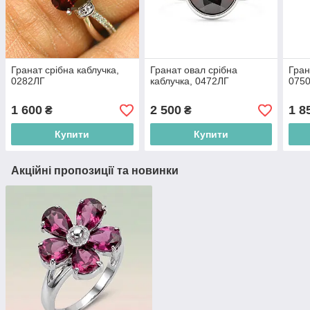
Гранат срібна каблучка,
Гранат овал срібна
Гран
0282ЛГ
каблучка, 0472ЛГ
075
1 600
2 500
1 8
₴
₴
Купити
Купити
Акційні пропозиції та новинки