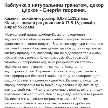
Каблучка з натуральним гранатом, декор
циркон - Енергія творення.
Камені - основний розмір 6,8х8,1х11,2 мм.
Кільце - розмір регульований 17,5-18; розмір
анфас 9х22 мм.
Натуральний гранат камбоджійського походження
відрізняється глибоким та насиченим кольором темного
оранжево-червоного полум'я. Внутрішня структура кристала в
класичній овальній огранці демонструє бездоганну щільність і
чистоту природного матеріалу, що не піддавався термічному
або хімічному впливу. Кожен самоцвіт зберігає в собі
унікальний природний код, який розкривається в теплих
відблисках при потраплянні світла на бездоганно
відполіровані грані. Справжність мінералу підкреслюється
його природним блиском і глибиною тону, характерною для
кращих зразків із південно-східної Азії. Візуальна концепція
виробу побудована на витонченому рослинному мотиві, де
центральний темний кристал виступає в ролі дозрілого плоду
в оточенні сяючого листя. Композиція відрізняється вивіреним
балансом між масивним яскравим акцентом і легким
мереживом бічних елементів, інкрустованих дрібними
прозорими мінералами. Плавні вигини форми імітують