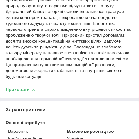
природну органіку, створюючи відчуття життя та руху.
Дзеркальний блиск поверхні основи ідеально контрастує з
густим кольором граната, підкреслюючи благородство
художнього задуму та чистоту кожної лінії. Енергетика
червоного граната сприяє зміцненню внутрішньої стійкості та
пробудженню творчої волі. Природний кристал допомагає
досягти високої концентрації на життєвих цілях, даруючи
ясність думок та рішучість у діях. Споглядання глибокого
кольору мінералу наповнює впевненією та спокійною силою,
необхідною для гармонійної взаємодії з навколишнім світом.
Ця прикраса виступає символом емоційної рівноваги,
допомагаючи зберігати стабільність та внутрішнє світло в
будь-якій ситуації.
Приховати
Характеристики
Основні атрибути
Виробник
Власне виробництво
Країна виробник
Україна