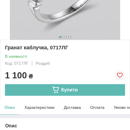
Гранат каблучка, 0717ЛГ
В наявності
Код: 0717ЛГ
Роздріб
1 100
₴
Купити
Опис
Характеристики
Доставка
Оплата
Умови п
Опис