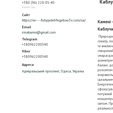
Каблу
+380 (96) 220-05-40
Киевстар
https://xn----8sbpjidehfegebao3x.com/ua/
Камені 
Каблучк
irinakamni@gmail.com
Природни
спектр, п
+380962200540
та виключ
створений
смарагдов
+380962200540
асиметрич
баланс до
розсипом 
Адміральський проспект, Одеса, Україна
яскравіст
ідеальни
Енергетич
сфокусува
потужний 
концентра
світом. П
реальност