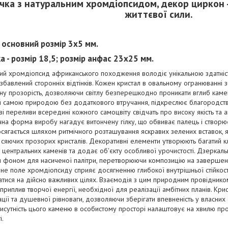
чка з натуральним хромдіопсидом, декор циркон -
життєвої сили.
- основний розмір 3х5 мм.
а - розмір 18,5; розмір анфас 23х25 мм.
й хромдіопсид африканського походження володіє унікальною здатніст
озбавлений сторонніх відтінків. Кожен кристал в овальному огранюванні
ну прозорість, дозволяючи світлу безперешкодно проникати вглиб камен
 самою природою без додаткового втручання, підкреслює благородство м
і переливи всередині кожного самоцвіту свідчать про високу якість та а
на форма виробу нагадує витончену гілку, що обвиває палець і створю
сягається шляхом ритмічного розташування яскравих зелених вставок, я
сяючих прозорих кристалів. Декоративні елементи утворюють багатий к
ь центральних каменів та додає об'єкту особливої урочистості. Дзеркаль
м фоном для насиченої палітри, перетворюючи композицію на завершен
не поле хромдіопсиду сприяє досягненню глибокої внутрішньої стійкост
тися на дійсно важливих цілях. Взаємодія з цим природним провіднико
приплив творчої енергії, необхідної для реалізації амбітних планів. Кри
ції та душевної рівноваги, дозволяючи зберігати впевненість у власних
рисутність цього каменю в особистому просторі налаштовує на хвилю пр
і.