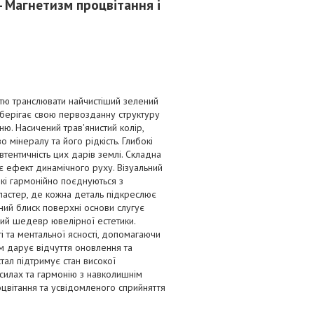
 Магнетизм процвітання і
ю транслювати найчистіший зелений
 зберігає свою первозданну структуру
ю. Насичений трав'янистий колір,
інералу та його рідкість. Глибокі
втентичність цих дарів землі. Складна
є ефект динамічного руху. Візуальний
кі гармонійно поєднуються з
ластер, де кожна деталь підкреслює
ний блиск поверхні основи слугує
ий шедевр ювелірної естетики.
і та ментальної ясності, допомагаючи
м дарує відчуття оновлення та
стал підтримує стан високої
 силах та гармонію з навколишнім
оцвітання та усвідомленого сприйняття