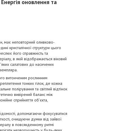
 Енергія оновлення та
ін, має неповторний оливково-
дині кристалічної структури цього
реслює його справжність та
ріалу, в якій відображається віковий
'яких салатових до насичених
кземпляра.
ого витонченим рослинним
реплетення тонких гілок, де кожна
ьне полірування та світлий відтінок
тетично вивірений баланс між
онійне сприйняття об'єкта,
свідомості, допомагаючи фокусуватися
гкості, очищуючи думки від зайвої
інералу в повсякденному ритмі
ерігати незворушність у будь-яких