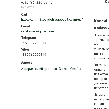
К
+380 (96) 220-05-40
Киевстар
https://xn----8sbpjidehfegebao3x.com/ua/
Камені 
Каблучк
irinakamni@gmail.com
Натуральн
зелений в
+380962200540
природног
унікальні
цикл форм
+380962200540
золотисто
Візуальна
Адміральський проспект, Одеса, Україна
орнаменто
пелюстка 
поверхні 
детальніс
перетвор
Енергетич
на творчи
метушні т
підтримує