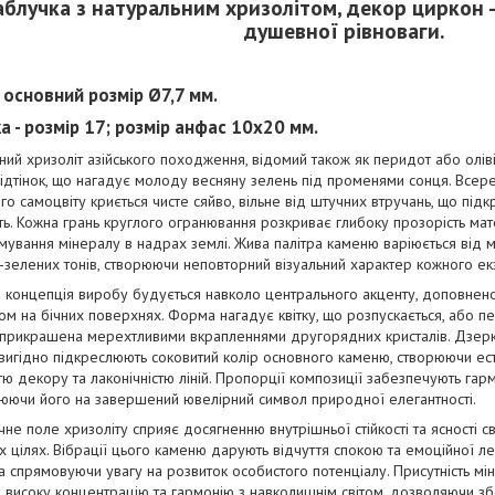
аблучка з натуральним хризолітом, декор циркон -
душевної рівноваги.
- основний розмір Ø7,7 мм.
а - розмір 17; розмір анфас 10х20 мм.
ий хризоліт азійського походження, відомий також як перидот або олів
ідтінок, що нагадує молоду весняну зелень під променями сонця. Всере
о самоцвіту криється чисте сяйво, вільне від штучних втручань, що підк
сть. Кожна грань круглого огранювання розкриває глибоку прозорість мате
ування мінералу в надрах землі. Жива палітра каменю варіюється від м
-зелених тонів, створюючи неповторний візуальний характер кожного е
 концепція виробу будується навколо центрального акценту, доповнен
м на бічних поверхнях. Форма нагадує квітку, що розпускається, або пе
прикрашена мерехтливими вкрапленнями другорядних кристалів. Дзеркал
вигідно підкреслюють соковитий колір основного каменю, створюючи ес
тю декору та лаконічністю ліній. Пропорції композиції забезпечують гарм
юючи його на завершений ювелірний символ природної елегантності.
не поле хризоліту сприяє досягненню внутрішньої стійкості та ясності 
х цілях. Вібрації цього каменю дарують відчуття спокою та емоційної ле
а спрямовуючи увагу на розвиток особистого потенціалу. Присутність м
 високу концентрацію та гармонію з навколишнім світом, дозволяючи зб