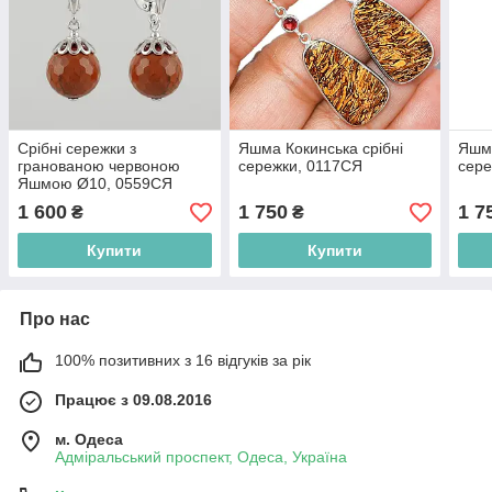
Срібні сережки з
Яшма Кокинська срібні
Яшма
гранованою червоною
сережки, 0117СЯ
сере
Яшмою Ø10, 0559СЯ
1 600
1 750
1 7
₴
₴
Купити
Купити
Про нас
100% позитивних з 16 відгуків за рік
Працює з 09.08.2016
м. Одеса
Адміральський проспект, Одеса, Україна