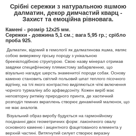
Срібні сережки з натуральною яшмою
далматин, декор димчастий кварц -
Захист та емоційна рівновага.
Камені - розмір 12х25 мм.
Сережки - довжина 5,1 см.; вага 5,95 гр.; срібло
проба 925.
Далматин, відомий в гемології як далматинова яшма, являє
собою вивержену гірську породу з унікальною
брекчієподібною структурою. Свою назву мінерал отримав
завдяки специфічному плямистому забарвленню, що
візуально нагадує шерсть знаменитої породи собак. Основу
каменю становить світлий польовий шпат теплого пісочного
відтінку, на тлі якого контрастно виділяються чіткі включення
чорного турмаліну або арфведсоніту. Кожен виріб має
неповторну ритміку природного принта, де хаотичний
розподіл темних вкраплень створює динамічний малюнок, що
не має аналогів.
Візуальний образ виробу будується на гармонійному
поєднанні двох геометричних форм: лаконічного овалу
основного каменю і акцентного фацетованого елемента у
верхній частині. Витягнутий силует створює виразну