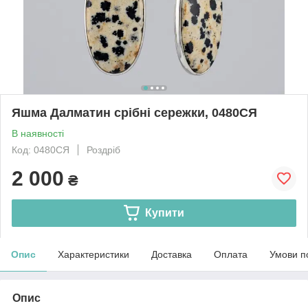
Яшма Далматин срібні сережки, 0480СЯ
В наявності
Код: 0480СЯ
Роздріб
2 000
₴
Купити
Опис
Характеристики
Доставка
Оплата
Умови п
Опис