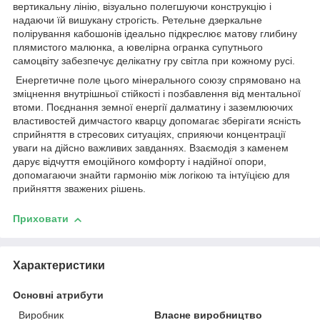
вертикальну лінію, візуально полегшуючи конструкцію і
надаючи їй вишукану строгість. Ретельне дзеркальне
полірування кабошонів ідеально підкреслює матову глибину
плямистого малюнка, а ювелірна огранка супутнього
самоцвіту забезпечує делікатну гру світла при кожному русі.
Енергетичне поле цього мінерального союзу спрямовано на
зміцнення внутрішньої стійкості і позбавлення від ментальної
втоми. Поєднання земної енергії далматину і заземлюючих
властивостей димчастого кварцу допомагає зберігати ясність
сприйняття в стресових ситуаціях, сприяючи концентрації
уваги на дійсно важливих завданнях. Взаємодія з каменем
дарує відчуття емоційного комфорту і надійної опори,
допомагаючи знайти гармонію між логікою та інтуїцією для
прийняття зважених рішень.
Приховати
Характеристики
Основні атрибути
Виробник
Власне виробництво