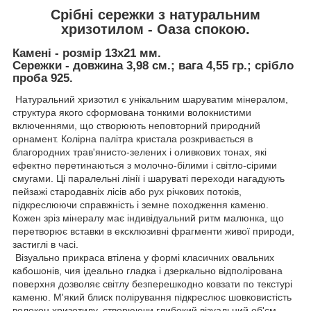
Срібні сережки з натуральним
хризотилом - Оаза спокою.
Камені - розмір 13х21 мм.
Сережки - довжина 3,98 см.; вага 4,55 гр.; срібло
проба 925.
Натуральний хризотил є унікальним шаруватим мінералом,
структура якого сформована тонкими волокнистими
включеннями, що створюють неповторний природний
орнамент. Колірна палітра кристала розкривається в
благородних трав'янисто-зелених і оливкових тонах, які
ефектно перетинаються з молочно-білими і світло-сірими
смугами. Ці паралельні лінії і шаруваті переходи нагадують
пейзажі стародавніх лісів або рух річкових потоків,
підкреслюючи справжність і земне походження каменю.
Кожен зріз мінералу має індивідуальний ритм малюнка, що
перетворює вставки в ексклюзивні фрагменти живої природи,
застиглі в часі.
Візуально прикраса втілена у формі класичних овальних
кабошонів, чия ідеально гладка і дзеркально відполірована
поверхня дозволяє світлу безперешкодно ковзати по текстурі
каменю. М'який блиск полірування підкреслює шовковистість
волокон хризотилу, створюючи глибокий візуальний об'єм