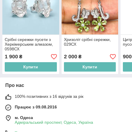
Срібні сережки пусети з
Хризоліт срібні сережки,
Цитр
Херкімерським алмазом,
029СХ
пусс
0598СХ
1 900
2 000
900
₴
₴
Купити
Купити
Про нас
100% позитивних з 16 відгуків за рік
Працює з 09.08.2016
м. Одеса
Адміральський проспект, Одеса, Україна