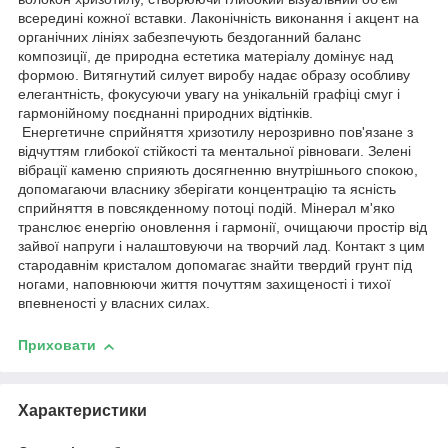
всередині кожної вставки. Лаконічність виконання і акцент на
органічних лініях забезпечують бездоганний баланс
композиції, де природна естетика матеріалу домінує над
формою. Витягнутий силует виробу надає образу особливу
елегантність, фокусуючи увагу на унікальній графіці смуг і
гармонійному поєднанні природних відтінків.
Енергетичне сприйняття хризотилу нерозривно пов'язане з
відчуттям глибокої стійкості та ментальної рівноваги. Зелені
вібрації каменю сприяють досягненню внутрішнього спокою,
допомагаючи власнику зберігати концентрацію та ясність
сприйняття в повсякденному потоці подій. Мінерал м'яко
транслює енергію оновлення і гармонії, очищаючи простір від
зайвої напруги і налаштовуючи на творчий лад. Контакт з цим
стародавнім кристалом допомагає знайти твердий грунт під
ногами, наповнюючи життя почуттям захищеності і тихої
впевненості у власних силах.
Приховати
Характеристики