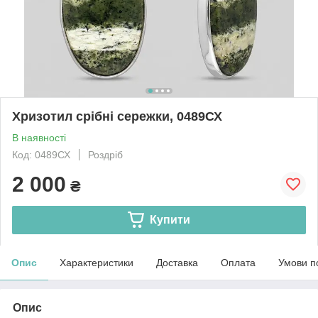
Хризотил срібні сережки, 0489СХ
В наявності
Код: 0489СХ
Роздріб
2 000
₴
Купити
Опис
Характеристики
Доставка
Оплата
Умови п
Опис