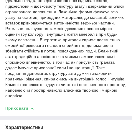
Ідеально гладка поверхня кабошонів відбиває світло,
підкреслюючи шовковисту текстуру агату і дзеркальний блиск
огранованого доповнення. Лаконічна форма фокусує всю
увагу на естетиці природних матеріалів, де масштаб великих
вставок врівноважується витонченістю верхньої частини.
Ретельне полірування каменів дозволяє повною мірою
оцінити гру кольору і внутрішнє життя мінералів при будь-
якому освітленні. Енергетика прикраси сприяє досягненню
емоційної рівноваги і ясності сприйняття, допомагаючи
зберігати стійкість в потоці повсякденних подій. Блакитний
агат традиційно асоціюється з м'яким самовираженням і
спокійною впевненістю, в той час як присутність граната
додає імпульс прихованої сили і концентрації. Таке
поєднання допомагає структурувати думки і знаходити
правильні рішення, спираючись на внутрішній голос і інтуїцію.
Камені транслюють відчуття чистоти і нескінченного простору,
наповнюючи простір навколо власника творчою і мирною
енергією.
Приховати
Характеристики