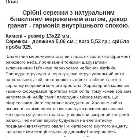
Опис
Срібні сережки з натуральним
блакитним мереживним агатом, декор
гранат - гармонія внутрішнього спокою.
Камені - розмір 13х22 мм.
Сережки - довжина 5,06 см.; вага 5,53 гр.; срібло
проба 925.
Блакитний мереживний агат виглядає як застиглий фрагмент
ранкового неба, пронизаний тонкими шаруватими
включеннями і м'якими переходами небесних відтінків.
Природна структура мінералу демонструє унікальний ритм
паралельних ліній, що створюють ефект глибини і легкого
серпанку всередині кожного кристала. Характерний малюнок
каменю формувався протягом тисячоліть, тому кожен зріз має
неповторний набір смуг і природних мікровізерунків, що
підкреслюють його справжнє походження. Холодне сяйво
основної вставки ефектно контрастує з насиченим винним
кольором супутнього граната, утворюючи вивірений колірний
баланс. Геометрія виробу будується на елегантному
поєднанні витягнутого овалу і мініатюрного круглого акценту,
що надає композиції візуальну динаміку і завершеність.