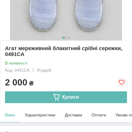
Агат мереживний блакитний срібні сережки,
0491СА
В наявності
Код: 0491СА
Роздріб
2 000
₴
Купити
Опис
Характеристики
Доставка
Оплата
Умови п