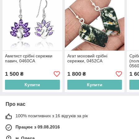
Аметист срібні сережки
Агат моховий срібні
Сріб
павич, 0460СА
сережки, 0452СА
(пол
056
1 500
1 800
1 6
₴
₴
Купити
Купити
Про нас
100% позитивних з 16 відгуків за рік
Працює з 09.08.2016
м. Одеса