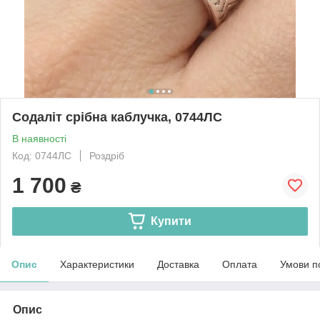
Содаліт срібна каблучка, 0744ЛС
В наявності
Код: 0744ЛС
Роздріб
1 700
₴
Купити
Опис
Характеристики
Доставка
Оплата
Умови п
Опис