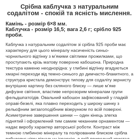
Срібна каблучка з натуральним
содалітом - спокій та ясність мислення.
Камінь - розмір 6×8 мм.
Каблучка - розмір 16,5; вага 2,6 г; срібло 925
проби.
Каблучка з натуральним содалітом зі срібла 925 проби має
характерну для цього мінералу насиченість синьо-
чорнильного відтінку з м’якими світлими прожилками, що
проступають крізь матову поверхню кабошона. Природна
текстура каменю неоднорідна: у глибині відтінку вгадуються
хмарні переходи від темно-синього до димчасто-блакитного, а
структура кристала демонструє типову для содаліту зернисту
внутрішню картину без скляного блиску — лише м'яке
дифузне світіння, властиве непрозорим мінералам групи
фельдшпатоїдів. Овальний кабошон зафіксований у гладкій
оправі-безелі, яка плавно переходить у широку шинку з
рельєфним зигзагоподібним візерунком по всій поверхні.
Асиметричне завершення шинки — один кінець злегка
піднятий і оформлений тим самим чеканним орнаментом —
надає виробу характер авторської роботи. Контраст між
темною глибиною мінералу та полірованим блиском срібла
вибудовує чітку візуальну ієрархію, в якій природний кристал