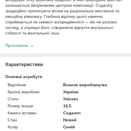
залишається безумовним центром композиції. Содаліту
традиційно приписують вплив на раціональне мислення та
емоційну рівновагу. Глибина відтінку цього каменю
сприймається як символ зосередженості — він не розсіює
погляд, а утримує його, створюючи відчуття внутрішньої
стійкості та ментальної тиші.
Приховати
Характеристики
Основні атрибути
Виробник
Власне виробництво
Країна виробник
Україна
Стать
Унісекс
Розмір кільця
16,5
Камені вставки
Содалит
Стан
Новий
Колір
Синій