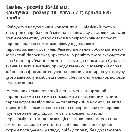
Камінь - розмір 16×16 мм.
Каблучка - розмір 18; вага 5,7 г; срібло 925
проби.
Каблучка з натуральним хризотилом — рідкісний гость у
ювелірних виробах: цей мінерал із підкласу листових силікатів
групи серпентину утворюється в ультраосновних гірських
породах під час їх метаморфізму під впливом
гідротермальних розчинів. Хімічно він являє собою магнієво-
залізистий гідросилікат, кристалічна решітка якого скручується
в найтонші трубчасті волокна — саме ця волокниста будова і
визначає всю візуальну природу каменю. У ювелірній справі
кабошонна форма огранування розкриває природну текстуру
цього мінералу найбільш повно, зберігаючи малюнок волокон
недоторканим.
Насичений темно-зелений фон каменю прорізаний
паралельними світлими волокнами з шовковистим, майже
перламутровим відливом — характерний малюнок, за яким
хризотил безпомилково впізнається серед інших мінералів
групи серпентину. Відбиття світла ковзає по жилах
нерівномірно: там, де нитки щільніші, виникає мерехтіння,
схоже на ефект котячого ока. Кабошон вільної округлої
форми посаджений у гладку срібну оправу без додаткового