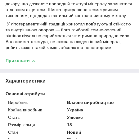
декору, що дозволяє природній текстурі мінералу залишатися
головним акцентом. Шинка прикрашена геометричним
тисненням, що додає тактильний контраст чистому металу.
У літотерапевтичній традиції хризотил пов'язують зі стійкістю
та внутрішньою опорою — його глибокий темно-зелений
відтінок візуально сприймається як стримана природна сила.
Волокниста текстура, не схожа на жоден інший мінерал,
робить кожен такий камінь абсолютно неповторним.
Приховати
Характеристики
Основні атрибути
Виробник
Власне виробництво
Країна виробник
Україна
Стать
Унісекс
Розмір кільця
18
Стан
Новий