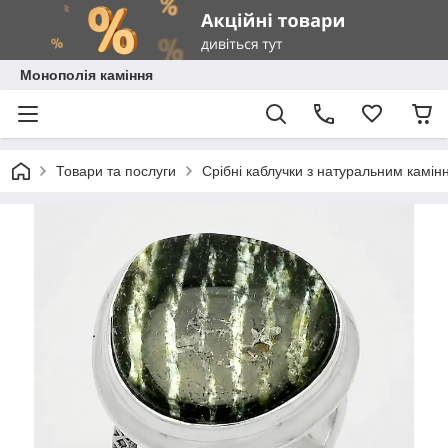
Монополія каміння
Товари та послуги
Срібні каблучки з натуральним камін