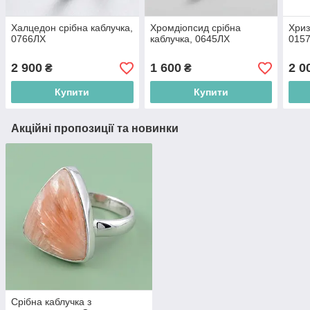
Халцедон срібна каблучка,
Хромдіопсид срібна
Хриз
0766ЛХ
каблучка, 0645ЛХ
015
2 900
1 600
2 0
₴
₴
Купити
Купити
Акційні пропозиції та новинки
Срібна каблучка з