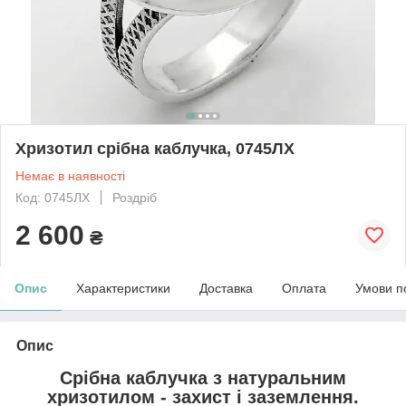
Хризотил срібна каблучка, 0745ЛХ
Немає в наявності
Код: 0745ЛХ
Роздріб
2 600
₴
Опис
Характеристики
Доставка
Оплата
Умови п
Опис
Срібна каблучка з натуральним
хризотилом - захист і заземлення.