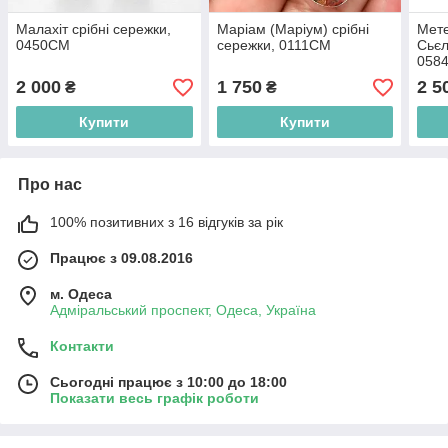
Малахіт срібні сережки,
Маріам (Маріум) срібні
Мете
0450СМ
сережки, 0111СМ
Сьєл
058
2 000
1 750
2 5
₴
₴
Купити
Купити
Про нас
100% позитивних з 16 відгуків за рік
Працює з 09.08.2016
м. Одеса
Адміральський проспект, Одеса, Україна
Контакти
Сьогодні працює з 10:00 до 18:00
Показати весь графік роботи