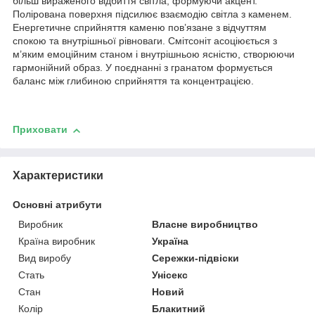
більш вираженого відбиття світла, формуючи акцент.
Полірована поверхня підсилює взаємодію світла з каменем.
Енергетичне сприйняття каменю пов’язане з відчуттям
спокою та внутрішньої рівноваги. Смітсоніт асоціюється з
м’яким емоційним станом і внутрішньою ясністю, створюючи
гармонійний образ. У поєднанні з гранатом формується
баланс між глибиною сприйняття та концентрацією.
Приховати
Характеристики
Основні атрибути
Виробник
Власне виробництво
Країна виробник
Україна
Вид виробу
Сережки-підвіски
Стать
Унісекс
Стан
Новий
Колір
Блакитний