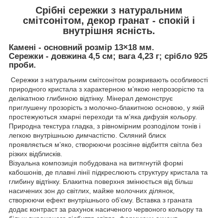
Срібні сережки з натуральним
смітсонітом, декор гранат - спокій і
внутрішня ясність.
Камені - основний розмір 13×18 мм.
Сережки - довжина 4,5 см; вага 4,23 г; срібло 925
проби.
Сережки з натуральним смітсонітом розкривають особливості
природного кристала з характерною м’якою непрозорістю та
делікатною глибиною відтінку. Мінерал демонструє
приглушену прозорість з молочно-блакитною основою, у якій
простежуються хмарні переходи та м’яка дифузія кольору.
Природна текстура гладка, з рівномірним розподілом тонів і
легкою внутрішньою димчастістю. Скляний блиск
проявляється м’яко, створюючи розсіяне відбиття світла без
різких відблисків.
Візуальна композиція побудована на витягнутій формі
кабошонів, де плавні лінії підкреслюють структуру кристала та
глибину відтінку. Блакитна поверхня змінюється від більш
насичених зон до світлих, майже молочних ділянок,
створюючи ефект внутрішнього об’єму. Вставка з граната
додає контраст за рахунок насиченого червоного кольору та