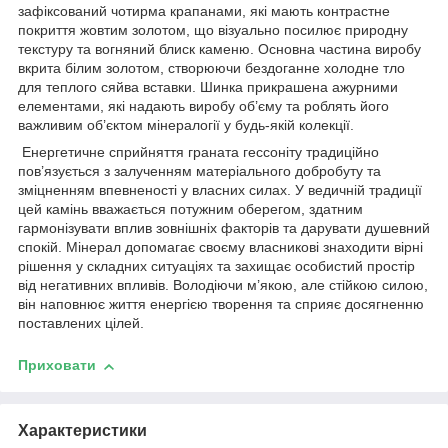
зафіксований чотирма крапанами, які мають контрастне
покриття жовтим золотом, що візуально посилює природну
текстуру та вогняний блиск каменю. Основна частина виробу
вкрита білим золотом, створюючи бездоганне холодне тло
для теплого сяйва вставки. Шинка прикрашена ажурними
елементами, які надають виробу об’єму та роблять його
важливим об’єктом мінералогії у будь-якій колекції.
Енергетичне сприйняття граната гессоніту традиційно
пов’язується з залученням матеріального добробуту та
зміцненням впевненості у власних силах. У ведичній традиції
цей камінь вважається потужним оберегом, здатним
гармонізувати вплив зовнішніх факторів та дарувати душевний
спокій. Мінерал допомагає своєму власникові знаходити вірні
рішення у складних ситуаціях та захищає особистий простір
від негативних впливів. Володіючи м’якою, але стійкою силою,
він наповнює життя енергією творення та сприяє досягненню
поставлених цілей.
Приховати
Характеристики