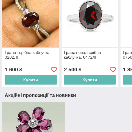
Гранат срібна каблучка,
Гранат овал срібна
Гран
0282ЛГ
каблучка, 0472ЛГ
075
1 600
2 500
1 8
₴
₴
Купити
Купити
Акційні пропозиції та новинки