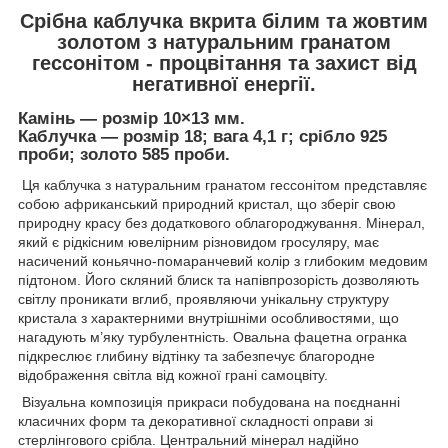
Срібна каблучка вкрита білим та жовтим
золотом з натуральним гранатом
гессонітом - процвітання та захист від
негативної енергії.
Камінь — розмір 10×13 мм.
Каблучка — розмір 18; вага 4,1 г; срібло 925
проби; золото 585 проби.
Ця каблучка з натуральним гранатом гессонітом представляє
собою африканський природний кристал, що зберіг свою
природну красу без додаткового облагороджування. Мінерал,
який є рідкісним ювелірним різновидом гросуляру, має
насичений коньячно-помаранчевий колір з глибоким медовим
підтоном. Його скляний блиск та напівпрозорість дозволяють
світлу проникати вглиб, проявляючи унікальну структуру
кристала з характерними внутрішніми особливостями, що
нагадують м’яку турбулентність. Овальна фацетна огранка
підкреслює глибину відтінку та забезпечує благородне
відображення світла від кожної грані самоцвіту.
Візуальна композиція прикраси побудована на поєднанні
класичних форм та декоративної складності оправи зі
стерлінгового срібла. Центральний мінерал надійно