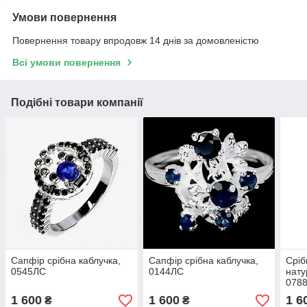
Умови повернення
Повернення товару впродовж 14 днів за домовленістю
Всі умови повернення
Подібні товари компанії
Сапфір срібна каблучка,
Сапфір срібна каблучка,
Сріб
0545ЛС
0144ЛС
нату
078
1 600
1 600
1 6
₴
₴