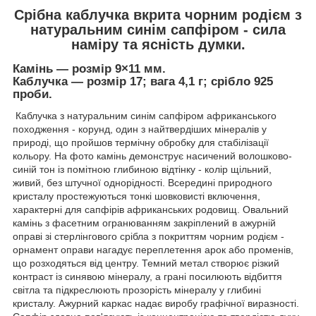
Срібна каблучка вкрита чорним родієм з
натуральним синім сапфіром - сила
наміру та ясність думки.
Камінь — розмір 9×11 мм.
Каблучка — розмір 17; вага 4,1 г; срібло 925
проби.
Каблучка з натуральним синім сапфіром африканського
походження - корунд, один з найтвердіших мінералів у
природі, що пройшов термічну обробку для стабілізації
кольору. На фото камінь демонструє насичений волошково-
синій тон із помітною глибиною відтінку - колір щільний,
живий, без штучної однорідності. Всередині природного
кристалу простежуються тонкі шовковисті включення,
характерні для сапфірів африканських родовищ. Овальний
камінь з фасетним огранюванням закріплений в ажурній
оправі зі стерлінгового срібла з покриттям чорним родієм -
орнамент оправи нагадує переплетення арок або променів,
що розходяться від центру. Темний метал створює різкий
контраст із синявою мінералу, а грані посилюють відбиття
світла та підкреслюють прозорість мінералу у глибині
кристалу. Ажурний каркас надає виробу графічної виразності.