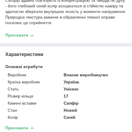
Сапфір здавна пов'язують із концентрацією та твердістю духу
- його глибокий синій колір асоціюється зі стійкістю наміру та
здатністю зберігати внутрішню ясність у моменти напруження.
Природна текстура каменю в обрамленні темної оправи
посилює це сприйняття.
Приховати
Характеристики
Основні атрибути
Виробник
Власне виробництво
Країна виробник
Україна
Стать
Унісекс
Розмір кільця
17
Камені вставки
Сапфір
Стан
Новий
Колір
Синій
Приховати