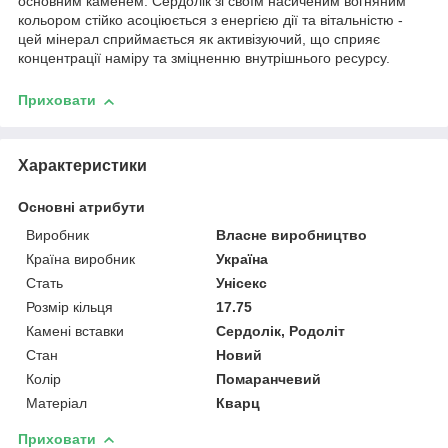
основним каменем. Сердолік зі своїм насиченим вогняним
кольором стійко асоціюється з енергією дії та вітальністю -
цей мінерал сприймається як активізуючий, що сприяє
концентрації наміру та зміцненню внутрішнього ресурсу.
Приховати
Характеристики
Основні атрибути
Виробник
Власне виробництво
Країна виробник
Україна
Стать
Унісекс
Розмір кільця
17.75
Камені вставки
Сердолік, Родоліт
Стан
Новий
Колір
Помаранчевий
Матеріал
Кварц
Приховати