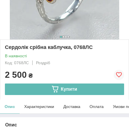
Сердолік срібна каблучка, 0768ЛС
В наявності
Код: 0768ЛС
Роздріб
2 500
₴
Купити
Опис
Характеристики
Доставка
Оплата
Умови п
Опис