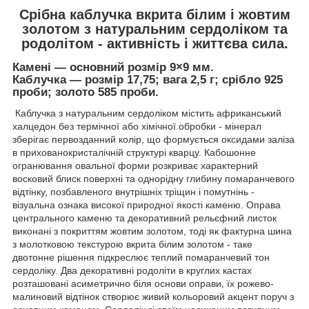
Срібна каблучка вкрита білим і жовтим
золотом з натуральним сердоліком та
родолітом - активність і життєва сила.
Камені — основний розмір 9×9 мм.
Каблучка — розмір 17,75; вага 2,5 г; срібло 925
проби; золото 585 проби.
Каблучка з натуральним сердоліком містить африканський
халцедон без термічної або хімічної обробки - мінерал
зберігає первозданний колір, що формується оксидами заліза
в прихованокристалічній структурі кварцу. Кабошонне
огранювання овальної форми розкриває характерний
восковий блиск поверхні та однорідну глибину помаранчевого
відтінку, позбавленого внутрішніх тріщин і помутнінь -
візуальна ознака високої природної якості каменю. Оправа
центрального каменю та декоративний рельєфний листок
виконані з покриттям жовтим золотом, тоді як фактурна шина
з молотковою текстурою вкрита білим золотом - таке
двотонне рішення підкреслює теплий помаранчевий тон
сердоліку. Два декоративні родоліти в круглих кастах
розташовані асиметрично біля основи оправи, їх рожево-
малиновий відтінок створює живий кольоровий акцент поруч з