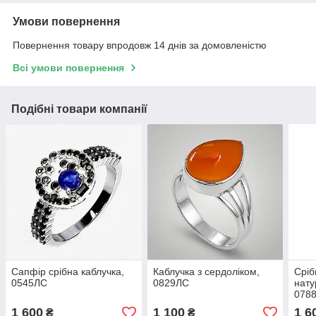
Умови повернення
Повернення товару впродовж 14 днів за домовленістю
Всі умови повернення
Подібні товари компанії
Сапфір срібна каблучка,
Каблучка з сердоліком,
Сріб
0545ЛС
0829ЛС
нату
078
1 600
1 100
1 6
₴
₴