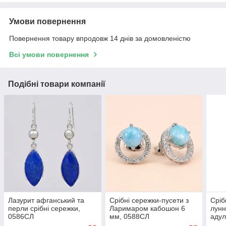
Умови повернення
Повернення товару впродовж 14 днів за домовленістю
Всі умови повернення
Подібні товари компанії
Лазурит афганський та
Срібні сережки-пусети з
Сріб
перли срібні сережки,
Ларимаром кабошон 6
лун
0586СЛ
мм, 0588СЛ
адул
057