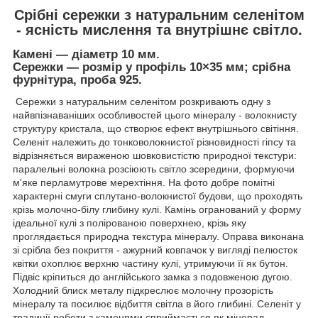
Срібні сережки з натуральним селенітом
- ясність мислення та внутрішнє світло.
Камені — діаметр 10 мм.
Сережки — розмір у профіль 10×35 мм; срібна
фурнітура, проба 925.
Сережки з натуральним селенітом розкривають одну з
найвпізнаваніших особливостей цього мінералу - волокнисту
структуру кристала, що створює ефект внутрішнього світіння.
Селеніт належить до тонковолокнистої різновидності гіпсу та
відрізняється вираженою шовковистістю природної текстури:
паралельні волокна розсіюють світло зсередини, формуючи
м'яке перламутрове мерехтіння. На фото добре помітні
характерні смуги сплутано-волокнистої будови, що проходять
крізь молочно-білу глибину кулі. Камінь огранований у форму
ідеальної кулі з полірованою поверхнею, крізь яку
проглядається природна текстура мінералу. Оправа виконана
зі срібла без покриття - ажурний ковпачок у вигляді пелюсток
квітки охоплює верхню частину кулі, утримуючи її як бутон.
Підвіс кріпиться до англійського замка з подовженою дугою.
Холодний блиск металу підкреслює молочну прозорість
мінералу та посилює відбиття світла в його глибині. Селеніт у
традиції роботи з каменями сприймається як мінерал