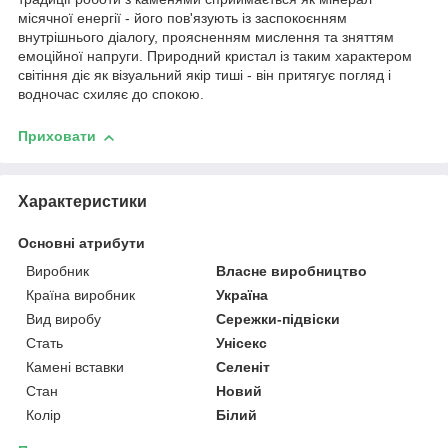
місячної енергії - його пов'язують із заспокоєнням
внутрішнього діалогу, проясненням мислення та зняттям
емоційної напруги. Природний кристал із таким характером
світіння діє як візуальний якір тиші - він притягує погляд і
водночас схиляє до спокою.
Приховати
Характеристики
Основні атрибути
Виробник
Власне виробництво
Країна виробник
Україна
Вид виробу
Сережки-підвіски
Стать
Унісекс
Камені вставки
Селеніт
Стан
Новий
Колір
Білий