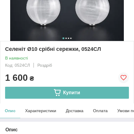
Селеніт Ø10 срібні сережки, 0524СЛ
В наявності
Код: 0524СЛ
Роздріб
1 600
₴
Купити
Опис
Характеристики
Доставка
Оплата
Умови п
Опис