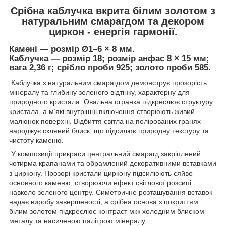
Срібна каблучка вкрита білим золотом з
натуральним смарагдом та декором
циркон - енергія гармонії.
Камені — розмір Ø1–6 × 8 мм.
Каблучка — розмір 18; розмір анфас 8 × 15 мм;
вага 2,36 г; срібло проби 925; золото проби 585.
Каблучка з натуральним смарагдом демонструє прозорість
мінералу та глибину зеленого відтінку, характерну для
природного кристала. Овальна огранка підкреслює структуру
кристала, а м’які внутрішні включення створюють живий
малюнок поверхні. Відбиття світла на полірованих гранях
народжує скляний блиск, що підсилює природну текстуру та
чистоту каменю.
У композиції прикраси центральний смарагд закріплений
чотирма крапанами та обрамлений декоративними вставками
з циркону. Прозорі кристали циркону підсилюють сяйво
основного каменю, створюючи ефект світлової розсипі
навколо зеленого центру. Симетричне розташування вставок
надає виробу завершеності, а срібна основа з покриттям
білим золотом підкреслює контраст між холодним блиском
металу та насиченою палітрою мінералу.