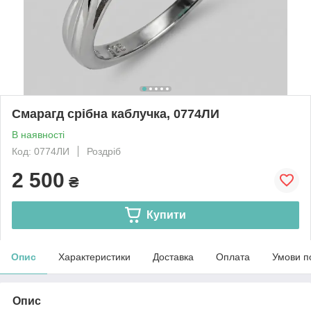
Смарагд срібна каблучка, 0774ЛИ
В наявності
Код: 0774ЛИ
Роздріб
2 500
₴
Купити
Опис
Характеристики
Доставка
Оплата
Умови п
Опис