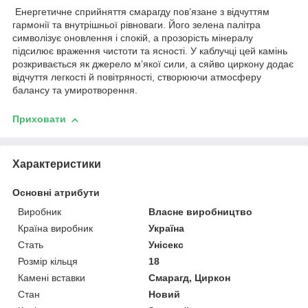
Енергетичне сприйняття смарагду пов’язане з відчуттям
гармонії та внутрішньої рівноваги. Його зелена палітра
символізує оновлення і спокій, а прозорість мінералу
підсилює враження чистоти та ясності. У каблучці цей камінь
розкривається як джерело м’якої сили, а сяйво циркону додає
відчуття легкості й повітряності, створюючи атмосферу
балансу та умиротворення.
Приховати
Характеристики
Основні атрибути
Виробник
Власне виробництво
Країна виробник
Україна
Стать
Унісекс
Розмір кільця
18
Камені вставки
Смарагд, Циркон
Стан
Новий