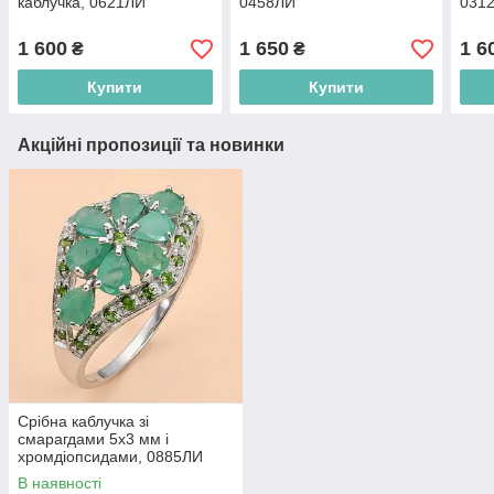
каблучка, 0621ЛИ
0458ЛИ
031
1 600
1 650
1 6
₴
₴
Купити
Купити
Акційні пропозиції та новинки
Срібна каблучка зі
смарагдами 5х3 мм і
хромдіопсидами, 0885ЛИ
В наявності