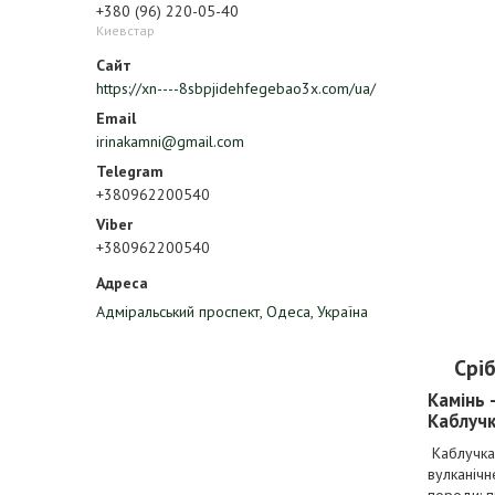
+380 (96) 220-05-40
Киевстар
https://xn----8sbpjidehfegebao3x.com/ua/
irinakamni@gmail.com
+380962200540
+380962200540
Адміральський проспект, Одеса, Україна
Срі
Камінь 
Каблучк
Каблучка 
вулканічн
породи: п