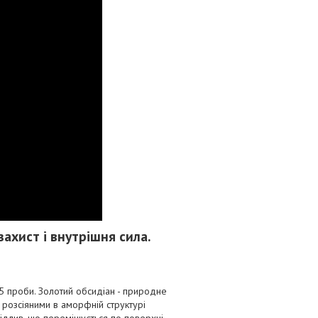
ахист і внутрішня сила.
5 проби. Золотий обсидіан - природне
 розсіяними в аморфній структурі
ідлив, що переміщується по поверхні