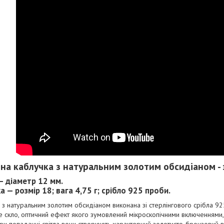
бна каблучка з натуральним золотим обсидіаном - з
— діаметр 12 мм.
а — розмір 18; вага 4,75 г; срібло 925 проби.
з натуральним золотим обсидіаном виконана зі стерлінгового срібла 92
е скло, оптичний ефект якого зумовлений мікроскопічними включеннями,
ри попаданні світла вони створюють характерний золотисто-бронзовий в