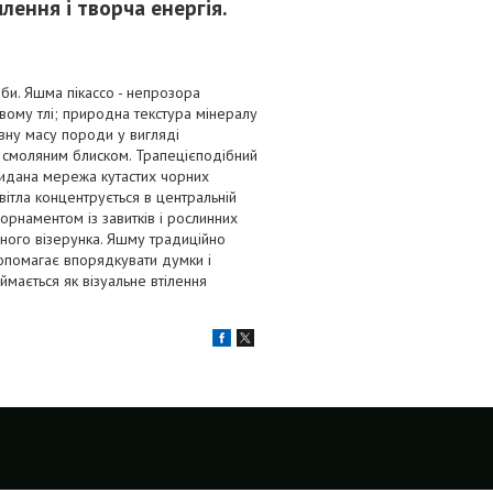
лення і творча енергія.
би. Яшма пікассо - непрозора
вому тлі; природна текстура мінералу
вну масу породи у вигляді
 смоляним блиском. Трапецієподібний
кидана мережа кутастих чорних
вітла концентрується в центральній
 орнаментом із завитків і рослинних
бного візерунка. Яшму традиційно
 допомагає впорядкувати думки і
ймається як візуальне втілення