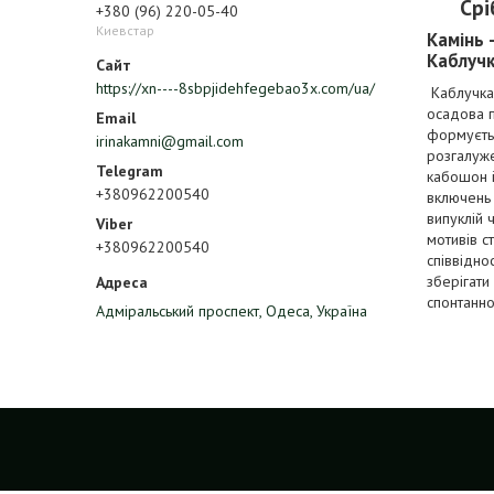
Срі
+380 (96) 220-05-40
Киевстар
Камінь 
Каблучк
https://xn----8sbpjidehfegebao3x.com/ua/
Каблучка 
осадова п
формуєтьс
irinakamni@gmail.com
розгалуже
кабошон і
+380962200540
включень 
випуклій 
мотивів с
+380962200540
співвідно
зберігати
спонтанно
Адміральський проспект, Одеса, Україна