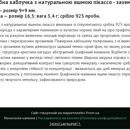
бна каблучка з натуральною яшмою пікассо - зазем
— розмір 9×9 мм.
а — розмір 16,5; вага 3,4 г; срібло 925 проби.
з натуральною яшмою пікассо виконана зі стерлінгового срібла 925 про
орода з характерним малюнком із кутастих чорних ліній на сіро-графіто
я за рахунок включень оксидів марганцю та заліза, що прорізають осно
них і перехресних прожилків. Поверхня кабошону полірована, з м'яким
з зрізаними кутами демонструє щільний темно-сірий фон, по якому роз
- структура кристала нагадує абстрактний графічний малюнок. Відбиття с
частині каменю у вигляді чіткої світлової плями. Широка ажурна оправа з
творює декоративний контраст між суворістю мінералу і насиченістю срі
сять з енергіями стійкості та концентрації - вважається, що цей мінерал
 присутність у поточному моменті. Графічність малюнка яшми пікассо спри
го творчого імпульсу, зафіксованого природою.
Сайт створений на маркетплейсі
Prom.ua
Монополія каміння |
Поскаржитися на контент
|
Політика конфіденційності
Select Language
▼