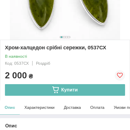
Хром-халцедон срібні сережки, 0537СХ
В наявності
Код: 0537СХ
Роздріб
2 000
₴
Купити
Опис
Характеристики
Доставка
Оплата
Умови п
Опис