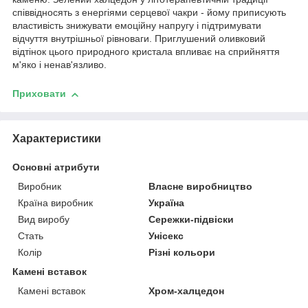
співвідносять з енергіями серцевої чакри - йому приписують
властивість знижувати емоційну напругу і підтримувати
відчуття внутрішньої рівноваги. Приглушений оливковий
відтінок цього природного кристала впливає на сприйняття
м'яко і ненав'язливо.
Приховати
Характеристики
Основні атрибути
Виробник
Власне виробництво
Країна виробник
Україна
Вид виробу
Сережки-підвіски
Стать
Унісекс
Колір
Різні кольори
Камені вставок
Камені вставок
Хром-халцедон