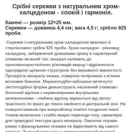
Срібні сережки з натуральним хром-
халцедоном - спокій і гармонія.
Камені — розмір 12×25 мм.
Сережки — довжина 4,4 см; вага 4,5 г; срібло 925
проби.
Сережки з натуральним хром-халцедоном виконані зі
стерлінгового срібла 925 проби. Хром-халцедон - різновид
халцедону, забарвлений домішками хрому в характерний
оливково-зелений тон; мінерал належить до
прихованокристалічних різновидів кварцу і відрізняється
однорідною щільною структурою без вираженої зернистості.
Прозорість мінералу низька, поверхня полірована з м'яким
восковим блиском. Маркізоподібні кабошони витягнутої
листоподібної форми демонструють насичений оливково-
болотний відтінок з нерівномірними внутрішніми
затемненнями - глибина відтінку варіюється від світло-
трав'яного по краях до темно-хвойного в центральній зоні. На
поверхні каменів при макрозйомці помітні поодинокі темні
точкові включення і слабкі хмарні переходи тону, характерні
для природної текстури цього мінералу. Лаконічні оправи-
рамки з французькими гачками не відволікають від самого
каменю. Зелений халцедон у літотерапевтичній традиції