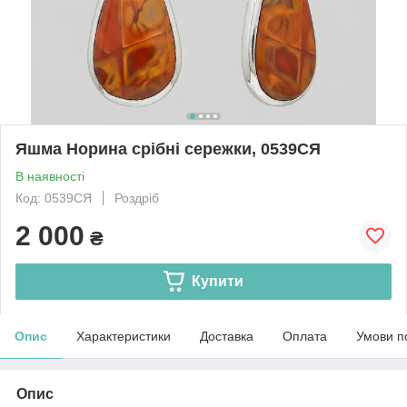
Яшма Норина срібні сережки, 0539СЯ
В наявності
Код: 0539СЯ
Роздріб
2 000
₴
Купити
Опис
Характеристики
Доставка
Оплата
Умови п
Опис