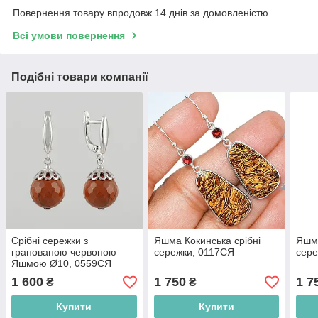
Повернення товару впродовж 14 днів за домовленістю
Всі умови повернення
Подібні товари компанії
Срібні сережки з
Яшма Кокинська срібні
Яшма
гранованою червоною
сережки, 0117СЯ
сере
Яшмою Ø10, 0559СЯ
1 600
1 750
1 7
₴
₴
Купити
Купити