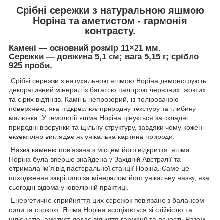
Срібні сережки з натуральною яшмою
Норіна та аметистом - гармонія
контрасту.
Камені — основний розмір 11×21 мм.
Сережки — довжина 5,1 см; вага 5,15 г; срібло
925 проби.
Срібні сережки з натуральною яшмою Норіна демонструють
декоративний мінерал із багатою палітрою червоних, жовтих
та сірих відтінків. Камінь непрозорий, із полірованою
поверхнею, яка підкреслює природну текстуру та глибину
малюнка. У гемології яшма Норіна цінується за складні
природні візерунки та щільну структуру, завдяки чому кожен
екземпляр виглядає як унікальна картина природи.
Назва каменю пов’язана з місцем його відкриття: яшма
Норіна була вперше знайдена у Західній Австралії та
отримала ім’я від пасторальної станції Норіна. Саме це
походження закріпило за мінералом його унікальну назву, яка
сьогодні відома у ювелірній практиці.
Енергетичне сприйняття цих сережок пов’язане з балансом
сили та спокою. Яшма Норіна асоціюється зі стійкістю та
цілісністю, аметист додає відчуття гармонії та ясності. Разом