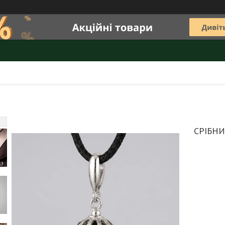
СРІБН