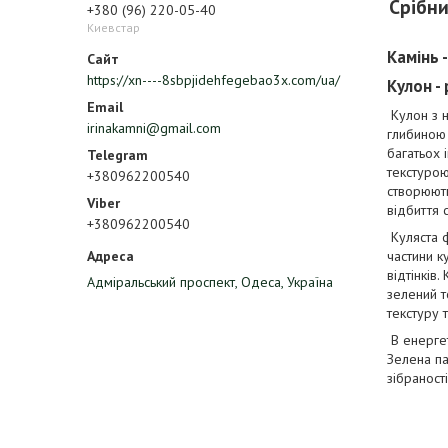
Срібни
+380 (96) 220-05-40
Киевстар
Камінь 
https://xn----8sbpjidehfegebao3x.com/ua/
Кулон -
Кулон з н
irinakamni@gmail.com
глибиною 
багатьох
текстурою
+380962200540
створюють
відбиття с
+380962200540
Куляста 
частини к
відтінків
Адміральський проспект, Одеса, Україна
зелений т
текстуру 
В енергет
Зелена па
зібраност