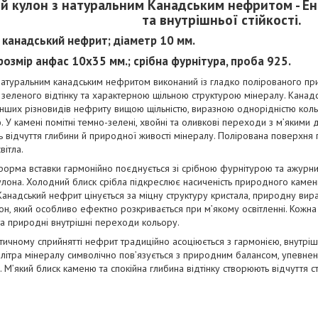
й кулон з натуральним Канадським нефритом - Ен
та внутрішньої стійкості.
- канадський нефрит; діаметр 10 мм.
 розмір анфас 10х35 мм.; срібна фурнітура, проба 925.
атуральним канадським нефритом виконаний із гладко полірованого пр
зеленого відтінку та характерною щільною структурою мінералу. Канадс
 інших різновидів нефриту вищою щільністю, виразною однорідністю к
. У камені помітні темно-зелені, хвойні та оливкові переходи з м’яким
 відчуття глибини й природної живості мінералу. Полірована поверхня п
вітла.
форма вставки гармонійно поєднується зі срібною фурнітурою та ажур
улона. Холодний блиск срібла підкреслює насиченість природного камен
. Канадський нефрит цінується за міцну структуру кристала, природну вир
он, який особливо ефектно розкривається при м’якому освітленні. Кожн
та природні внутрішні переходи кольору.
ичному сприйнятті нефрит традиційно асоціюється з гармонією, внутрішн
літра мінералу символічно пов’язується з природним балансом, упевнені
і. М’який блиск каменю та спокійна глибина відтінку створюють відчуття с