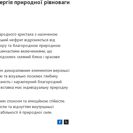
ергія природної рівноваги
иродного кристала з насиченою
ький нефрит відрізняється від
ольору та благородною природною
и димчастими включеннями, що
ідсилює скляний блиск і красиве
ним декоративним елементом верхньої
ю та візуально посилює глибину
азність і характерний благородний
а вставка має індивідуальну природну
ім спокоєм та емоційною стійкістю.
стю та відчуттям внутрішньої
табільності й природної сили.