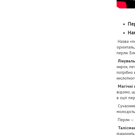
Пер
На
Назва «п
орієнталь
перли. Бл
Лікуваль
нирок, печ
потрібно 
кислотног
Магічні 
відомо, щ
в оцті пе
Сучасник
молодість
Перли — д
Талісма
підкорить