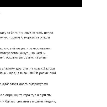
.
лу та його різновидів: скать, перли,
оним, чорним. Є морські та річкові
 кризи, виліковувати захворювання
 Літотерапевти кажуть, що камінь
), оскільки він реагує на зміну
ласнику довголіття і красу. З історії
ів, а й щодня пила напій із розчиненої
ею вдавалося довго підтримувати
в обраниці та гарантує її вірність.
ти близькі стосунки з іншими людьми,