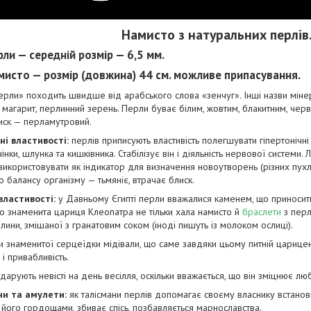
Намисто з натуральних перлів
ли — середній розмір — 6,5 мм.
мисто — розмір (довжина) 44 см. можливе припасування.
ерли» походить швидше від арабського слова «зенчуг». Інші назви мінера
, магарит, перлинний зерень. Перли буває білим, жовтим, блакитним, черв
иск — перламутровий.
ні властивості:
перлів приписують властивість полегшувати гіпертонічні
інки, шлунка та кишківника. Стабілізує він і діяльність нервової системи.
використовувати як індикатор для визначення новоутворень (різних пухлин
о балансу організму — тьмяніє, втрачає блиск.
властивості:
у Давньому Єгипті перли вважалися каменем, що приносить в
о знаменита цариця Клеопатра не тільки хала намисто й
браслети
з перл
рлини, змішаної з гранатовим соком (іноді пишуть із молоком ослиці).
и знаменитої серцеїдки мідівали, що саме завдяки цьому питній цариц
 і привабливість.
арують невісті на день весілля, оскільки вважається, що він зміцнює любо
ни та амулети:
як талісмани перлів допомагає своєму власнику встанови
 його гордощами, збиває спісь, позбавляється марнославства.