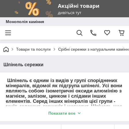
Монополія каміння
Товари та послуги
Срібні сережки з натуральним камін
Шпінель сережки
Шпінель є одним із видів у групі споріднених
мінералів, відомої як підгрупа шпінелі. Усі вони
являють собою ізометричні оксиди алюмінію з
магнієм, залізом, цинком і слідами інших
елементів. Серед інших мінералів цієї групи -
ганіт, галаксит, герциніт і магнетит. Шпінель має
широку кольорову гаму: червоний, лавандовий,
Показати все
фіолетовий, синій, зелений, коричневий,
чорний.