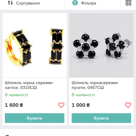
Шпінель - заспокоює і знімає стрес, тривогу,
Сортування
0
Фільтри
посттравматичний стресовий розлад і депресію.
Цей камінь сприяє розумовому омолодженню і
додає бадьорості.
Шпінель чорна сережки-
Шпінель чорнасережки
хаггіси, 0310СШ
пусети, 0467СШ
В наявності
В наявності
1 600
1 000
₴
₴
Купити
Купити