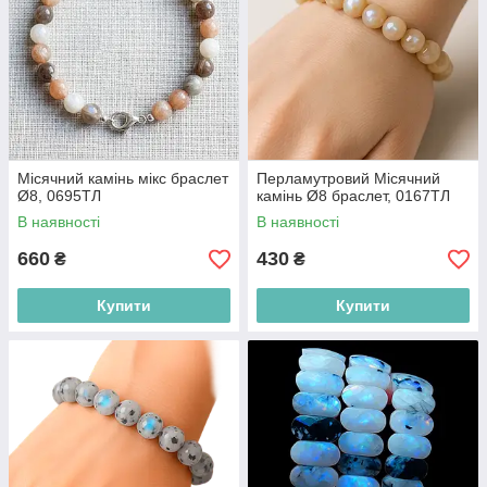
Місячний камінь мікс браслет
Перламутровий Місячний
Ø8, 0695ТЛ
камінь Ø8 браслет, 0167ТЛ
В наявності
В наявності
660
430
₴
₴
Купити
Купити