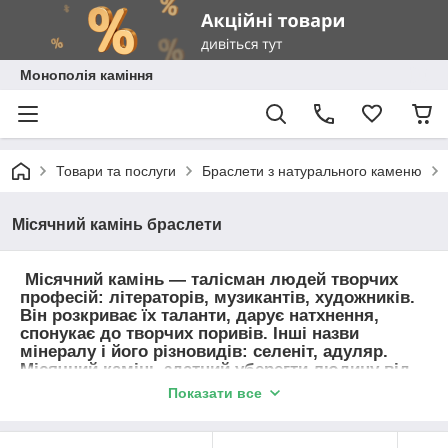
Монополія каміння
Товари та послуги
Браслети з натурального каменю
Місячний камінь браслети
Місячний камінь
— талісман людей творчих
професій: літераторів, музикантів, художників.
Він розкриває їх таланти, дарує натхнення,
спонукає до творчих поривів.
Інші назви
мінералу і його різновидів: селеніт, адуляр.
Місячний камінь здатний уберегти людину від
шкідливого впливу Місяця, вироби з місячного
Показати все
каменя або просто шматочок мінералу слід
носити на тілі для полегшення припадків
епілепсії, запобігання неконтрольованих