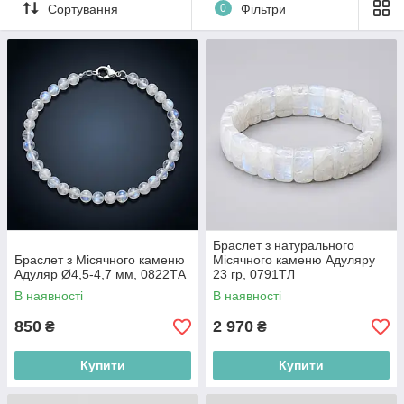
Сортування
0
Фільтри
спалахів гніву, лікування від страхів і безсоння.
Браслет з натурального
Браслет з Місячного каменю
Місячного каменю Адуляру
Адуляр Ø4,5-4,7 мм, 0822ТА
23 гр, 0791ТЛ
В наявності
В наявності
850
2 970
₴
₴
Купити
Купити