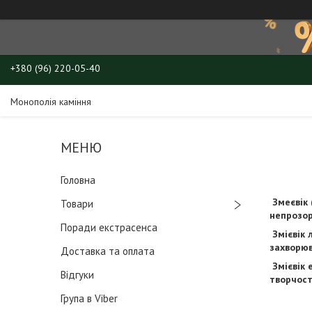
+380 (96) 220-05-40
Монополія каміння
Головна
Змеєвік 
Товари
непрозор
Поради екстрасенса
Змієвік 
захворюв
Доставка та оплата
Змієвік 
Відгуки
творчост
Група в Viber