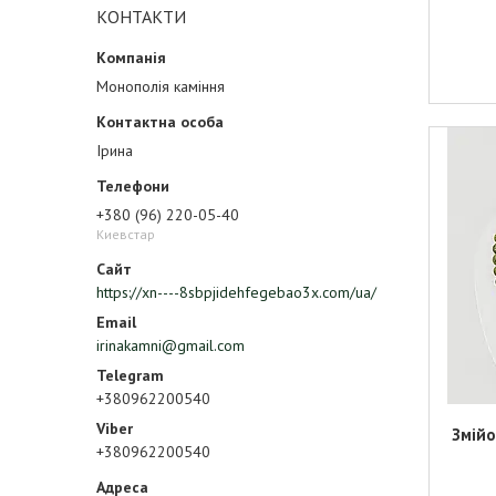
КОНТАКТИ
Монополія каміння
Ірина
+380 (96) 220-05-40
Киевстар
https://xn----8sbpjidehfegebao3x.com/ua/
irinakamni@gmail.com
+380962200540
Змійо
+380962200540