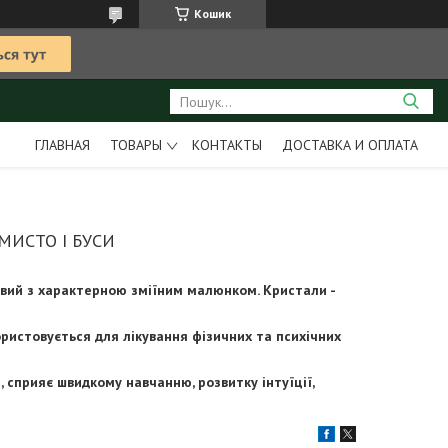
Кошик
ГЛАВНАЯ
ТОВАРЫ
КОНТАКТЫ
ДОСТАВКА И ОПЛАТА
МИСТО І БУСИ
невий з характерною зміїним малюнком. Кристали -
користовується для лікування фізичних та психічних
 сприяє швидкому навчанню, розвитку інтуїції,