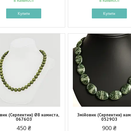
В наявності
В наявності
Купити
Купити
вик (Серпентин) Ø8 намиста,
Змійовик (Серпентин) нам
0676ОЗ
0529ОЗ
450 ₴
900 ₴