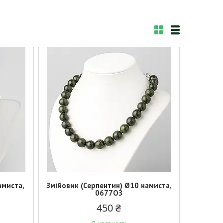
амиста,
Змійовик (Серпентин) Ø10 намиста,
0677ОЗ
450 ₴