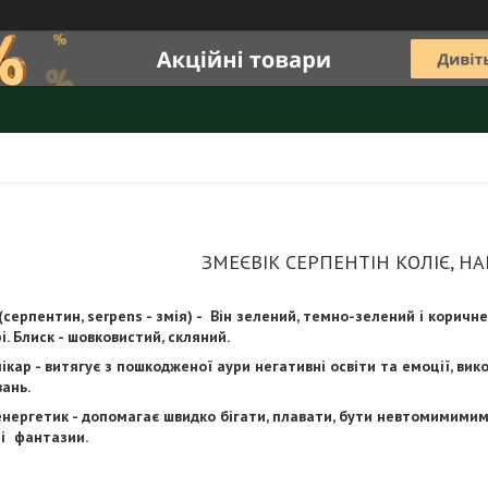
ЗМЕЄВІК СЕРПЕНТІН КОЛІЄ, НА
(серпентин, serpens - змія) - Він зелений, темно-зелений і корич
і. Блиск - шовковистий, скляний.
лікар - витягує з пошкодженої аури негативні освіти та емоції, ви
ань.
енергетик - допомагає швидко бігати, плавати, бути невтомимимим,
і фантазии.