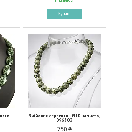
В наявності
Купити
исто,
Змійовик серпентин Ø10 намисто,
0963ОЗ
750 ₴