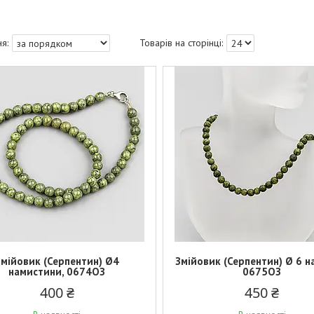
Змійовик (Серпентин) Ø4
Змійовик (Серпентин) Ø 6 н
намистини, 0674ОЗ
0675ОЗ
400 ₴
450 ₴