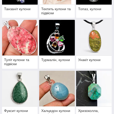
Танзаніт кулони
Тектить кулони та
Топаз, кулони
підвіски
Туліт кулони та
Турмалін, кулони
Унакіт кулони
підвіски
Фуксит кулони
Халцедон кулони
Хризоколла,