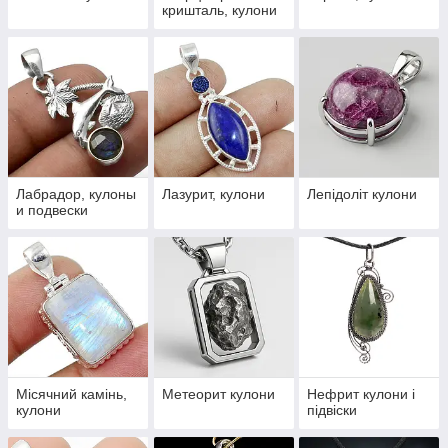
кришталь, кулони
Лабрадор, кулоны
Лазурит, кулони
Лепідоліт кулони
и подвески
Місячний камінь,
Метеорит кулони
Нефрит кулони і
кулони
підвіски