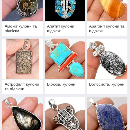
Амоніт кулони та
Апатит кулони і
Арагоніт кулони та
підвіски
підвіски
підвіски
Астрофіліт кулони
Бірюза, кулони
Волосиста, кулони
та підвіски