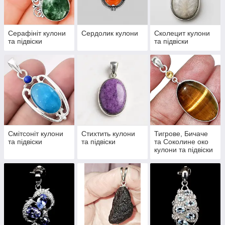
Серафініт кулони
Сердолик кулони
Сколецит кулони
та підвіски
та підвіски
Смітсоніт кулони
Стихтить кулони
Тигрове, Бичаче
та підвіски
та підвіски
та Соколине око
кулони та підвіски