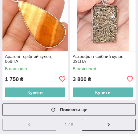
Арагоніт срібний кулон,
Астрофіліт срібний кулон,
069ПА
091ПА
В наявності
В наявності
1 750
3 800
₴
₴
Купити
Купити
Показати ще
1
/ 8