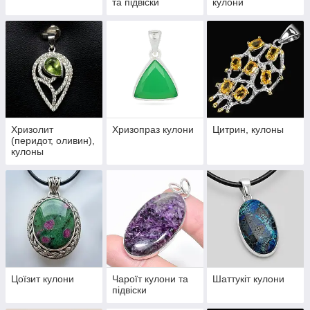
та підвіски
кулони
Хризолит
Хризопраз кулони
Цитрин, кулоны
(перидот, оливин),
кулоны
Цоїзит кулони
Чароїт кулони та
Шаттукіт кулони
підвіски