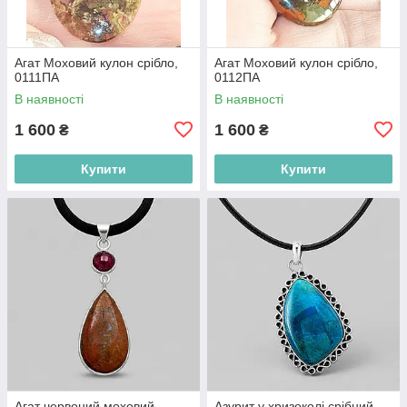
Агат Моховий кулон срібло,
Агат Моховий кулон срібло,
0111ПА
0112ПА
В наявності
В наявності
1 600
1 600
₴
₴
Купити
Купити
Агат червоний моховий
Азурит у хризоколі срібний