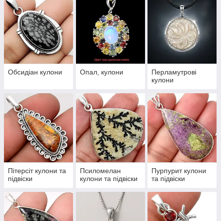
Обсидіан кулони
Опал, кулони
Перламутрові
кулони
Пітерсіт кулони та
Псиломелан
Пурпурит кулони
підвіски
кулони та підвіски
та підвіски