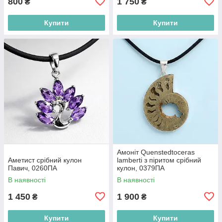
800
1 750
₴
₴
Купити
Купити
Амоніт Quenstedtoceras
Аметист срібний кулон
lamberti з піритом срібний
Павич, 0260ПА
кулон, 0379ПА
В наявності
В наявності
1 450
1 900
₴
₴
Купити
Купити