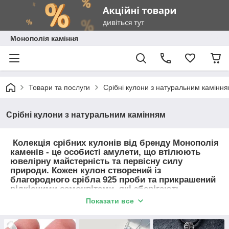
Монополія каміння
Товари та послуги
Срібні кулони з натуральним камінн
Срібні кулони з натуральним камінням
Колекція срібних кулонів від бренду Монополія
каменів - це особисті амулети, що втілюють
ювелірну майстерність та первісну силу
природи. Кожен кулон створений із
благородного срібла 925 проби та прикрашений
рідкісними самоцвітами, які зберігають
унікальний візерунок і потужну енергетику. У
Показати все
нашому каталозі представлені авторські срібні
кулони, покликані стати вашим стильним
акцентом, вірним супутником та захисним