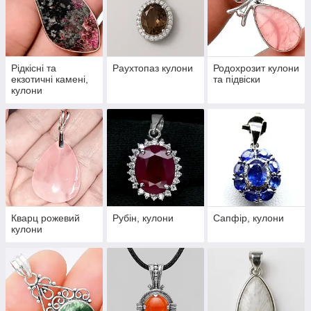
Рідкісні та
Раухтопаз кулони
Родохрозит кулони
екзотичні камені,
та підвіски
кулони
Кварц рожевий
Рубін, кулони
Сапфір, кулони
кулони