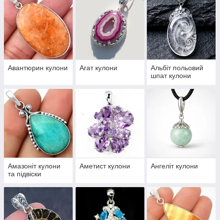
талісманом.
Авантюрин кулони
Агат кулони
Альбіт польовий
шпат кулони
Амазоніт кулони
Аметист кулони
Ангеліт кулони
та підвіски