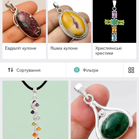
Евдіаліт кулони
Яшма кулони
Християнські
хрестики
Сортування
0
Фільтри