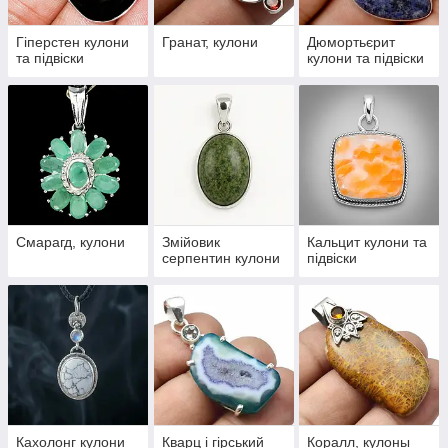
Гіперстен кулони
Гранат, кулони
Дюмортьєрит
та підвіски
кулони та підвіски
Смарагд, кулони
Змійовик
Кальцит кулони та
серпентин кулони
підвіски
Кахолонг кулони
Кварц і гірський
Коралл, кулоны