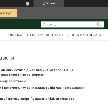
Кошик
ГЛАВНАЯ
ТОВАРЫ
КОНТАКТЫ
ДОСТАВКА И ОПЛАТА
ДВІСКИ
ків, викинутих під час падіння метеоритів. Це
ми властивостями та формами.
вному зростанню.
 і допомогу, яку вони надають під час пригадування
 і потоку енергії у вашому тілі, ви зможете