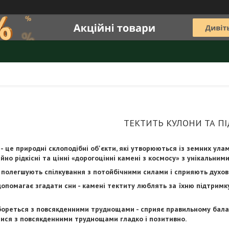
ТЕКТИТЬ КУЛОНИ ТА ПІ
- це природні склоподібні об'єкти, які утворюються із земних улам
йно рідкісні та цінні «дорогоцінні камені з космосу» з унікальни
полегшують спілкування з потойбічними силами і сприяють духо
опомагає згадати сни - камені тектиту люблять за їхню підтримку
ореться з повсякденними труднощами - сприяє правильному балансу
ися з повсякденними труднощами гладко і позитивно.