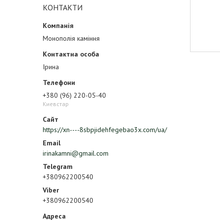
КОНТАКТИ
Монополія каміння
Ірина
+380 (96) 220-05-40
Киевстар
https://xn----8sbpjidehfegebao3x.com/ua/
irinakamni@gmail.com
+380962200540
+380962200540