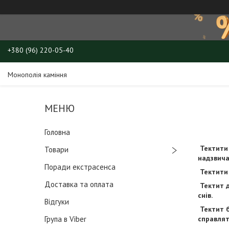
+380 (96) 220-05-40
Монополія каміння
Головна
Тектити 
Товари
надзвича
Поради екстрасенса
Тектити 
Доставка та оплата
Тектит д
снів.
Відгуки
Тектит б
Група в Viber
справлят