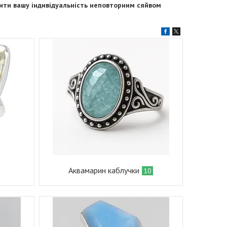
лити вашу індивідуальність неповторним сяйвом
Аквамарин каблучки
10