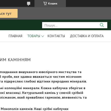
Кошик
ГЛАВНАЯ
ТОВАРЫ
КОНТАКТЫ
ДОСТАВКА И ОПЛАТА
НИМ КАМІННЯМ
е поєднання вишуканого ювелірного мистецтва та
5 проби, яке здавна вважається чистим місячним
та підкреслює глибокі відтінки природних мінералів.
ьні колекційні минерали. Кожна каблучка зберігає в
єї власниці. Натуральний камінь у сяючій срібній
лісманом, який приваблює гармонію, впевненість та
 Монополія каменів. Наші срібні каблучки