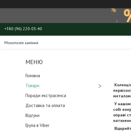
+380 (96) 220-05-40
Монополія каміння
Головна
Колекція
Товари
первісно
Поради екстрасенса
металом.
У нашому
Доставка та оплата
собі ене
оправі с
Відгуки
натхненн
Група в Viber
Відкрийт