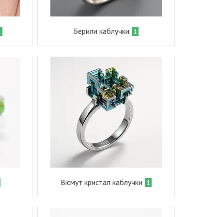
Берили каблучки
1
1
Вісмут кристал каблучки
1