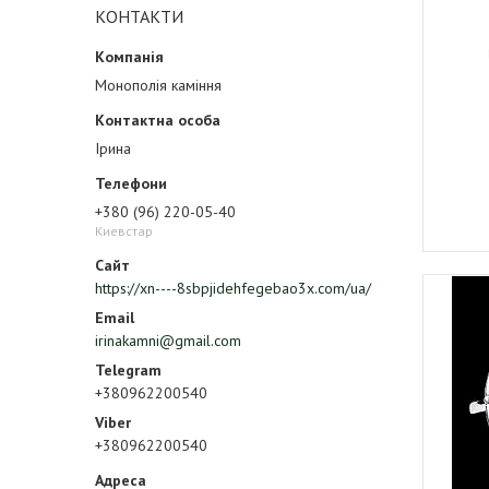
КОНТАКТИ
Монополія каміння
Ірина
+380 (96) 220-05-40
Киевстар
https://xn----8sbpjidehfegebao3x.com/ua/
irinakamni@gmail.com
+380962200540
+380962200540