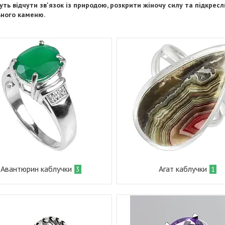
ть відчути зв'язок із природою, розкрити жіночу силу та підкрес
ного каменю.
Авантюрин каблучки
Агат каблучки
3
1