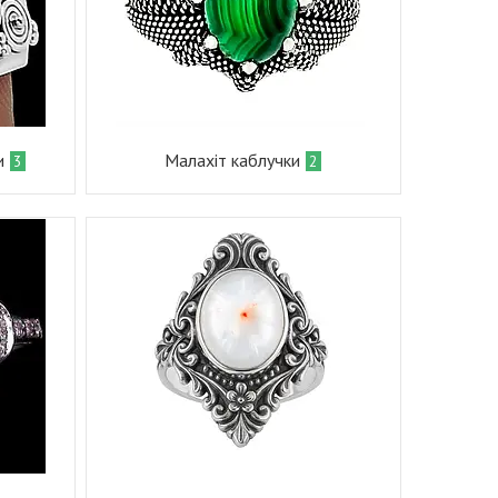
и
Малахіт каблучки
3
2