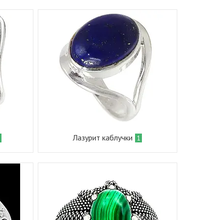
Лазурит каблучки
3
1