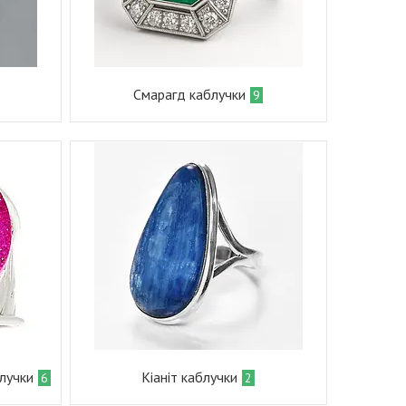
Смарагд каблучки
9
блучки
Кіаніт каблучки
6
2