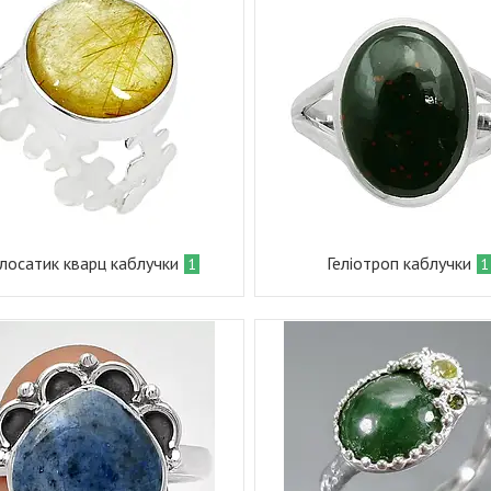
лосатик кварц каблучки
Геліотроп каблучки
1
1