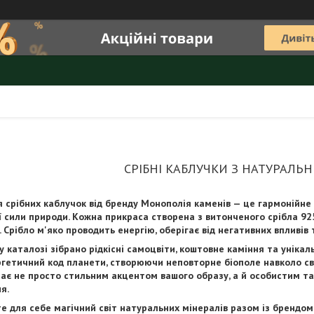
СРІБНІ КАБЛУЧКИ З НАТУРАЛЬ
 срібних каблучок від бренду Монополія каменів — це гармонійн
ї сили природи. Кожна прикраса створена з витонченого срібла 92
 Срібло м'яко проводить енергію, оберігає від негативних впливів 
 каталозі зібрано рідкісні самоцвіти, коштовне каміння та унікал
ргетичний код планети, створюючи неповторне біополе навколо сво
тає не просто стильним акцентом вашого образу, а й особистим та
я.
е для себе магічний світ натуральних мінералів разом із брендом