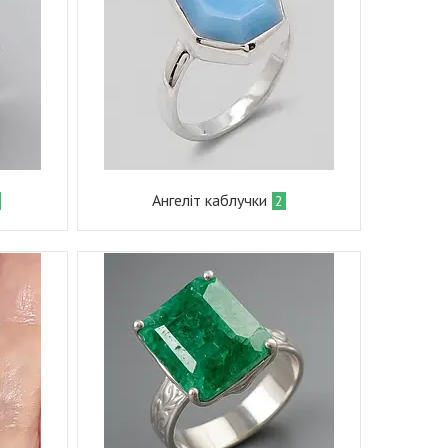
Ангеліт каблучки
2