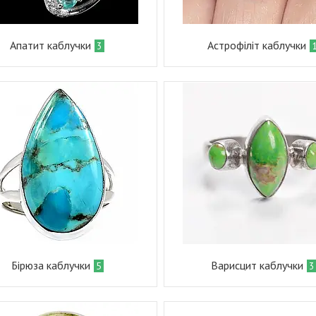
Апатит каблучки
Астрофіліт каблучки
3
Бірюза каблучки
Варисцит каблучки
5
3