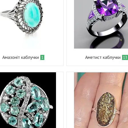
Амазоніт каблучки
Аметист каблучки
1
13