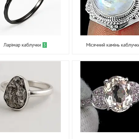
Ларімар каблучки
Місячний камінь каблучк
3