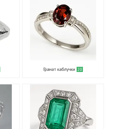
Гранат каблучки
20