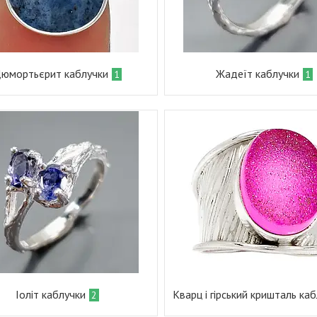
юмортьєрит каблучки
Жадеїт каблучки
1
1
Іоліт каблучки
Кварц і гірський кришталь ка
2