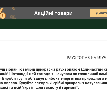
РАУХТОПАЗ КАБЛУ
рупі зібрані ювелірні прикраси з раухтопазом (димчастим 
вній Шотландії цей самоцвіт шанували як священний камі
. Вироби групи об'єднує глибока енергетика природного мі
а оправа. Купуйте авторські срібні прикраси з натураль
десі та всій Україні для захисту й гармонії.