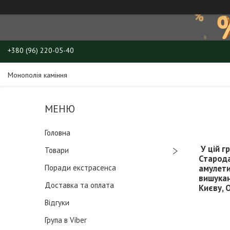
+380 (96) 220-05-40
Монополія каміння
Головна
У цій г
Товари
Старода
Поради екстрасенса
амулети
вишукан
Доставка та оплата
Києву, О
Відгуки
Група в Viber