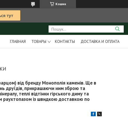
Кошик
ГЛАВНАЯ
ТОВАРЫ
КОНТАКТЫ
ДОСТАВКА И ОПЛАТА
ЧКИ
кварцом) від бренду Монополія каменів. Ще в
нь друїдів, прикрашаючи ним зброю та
нералу, теплі відтінки гірського диму та
ним раухтопазом із швидкою доставкою по