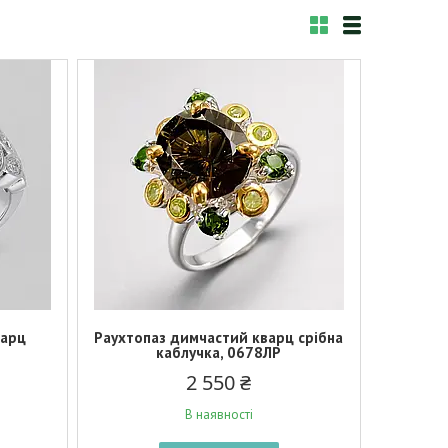
варц
Раухтопаз димчастий кварц срібна
каблучка, 0678ЛР
2 550 ₴
В наявності