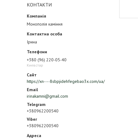
КОНТАКТИ
Монополія каміння
Ірина
+380 (96) 220-05-40
Киевстар
https://xn----8sbpjidehfegebao3x.com/ua/
irinakamni@gmail.com
+380962200540
+380962200540