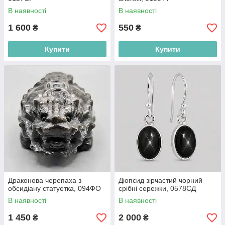
В наявності
В наявності
1 600
550
₴
₴
Купити
Купити
Драконова черепаха з
Діопсид зірчастий чорний
обсидіану статуетка, 094ФО
срібні сережки, 0578СД
В наявності
В наявності
1 450
2 000
₴
₴