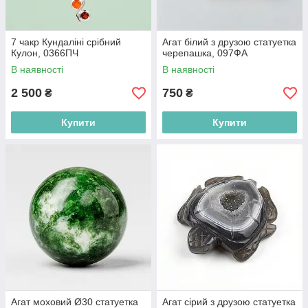
7 чакр Кундаліні срібний
Агат білий з друзою статуетка
Кулон, 0366ПЧ
черепашка, 097ФА
В наявності
В наявності
2 500
750
₴
₴
Купити
Купити
Агат моховий Ø30 статуетка
Агат сірий з друзою статуетка