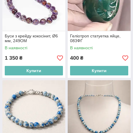
Буси з крейду кокосінит, Ø6
Геліотроп статуетка яйце,
мм, 249ОМ
083ФГ
В наявності
В наявності
1 350
400
₴
₴
Купити
Купити