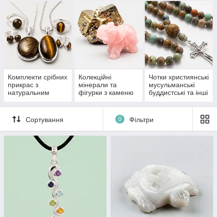
Комплекти срібних
Колекційні
Чотки християнські
прикрас з
мінерали та
мусульманські
натуральним
фігурки з каменю
буддистські та інші
камінням
під замовлення
Сортування
0
Фільтри