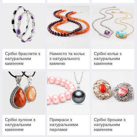
Срібні браслети з
Намисто та кольє
Срібні кольє з
натуральним
з натурального
натуральним
камінням
каменю
камінням
Срібні кулони з
Прикраси з
Срібні брошки з
натуральним
натуральними
натуральним
камінням
перлами
камінням