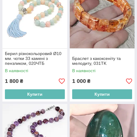
Берил різнокольоровий Ø10
мм. чотки 33 камені з
Браслет з какоксеніту та
пензликом, 020ЧТБ
мелодиту, 031TK
В наявності
В наявності
1 800
1 000
₴
₴
Купити
Купити