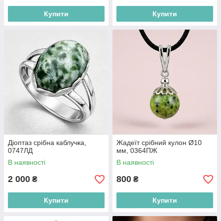
Купити
Купити
Діоптаз срібна каблучка,
Жадеїт срібний кулон Ø10
0747ЛД
мм, 0364ПЖ
В наявності
В наявності
2 000
800
₴
₴
Купити
Купити