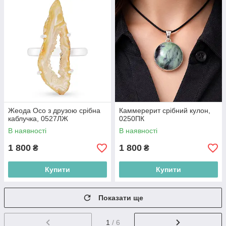
Жеода Oco з друзою срібна
Каммерерит срібний кулон,
каблучка, 0527ЛЖ
0250ПК
В наявності
В наявності
1 800
1 800
₴
₴
Купити
Купити
Показати ще
1
/ 6