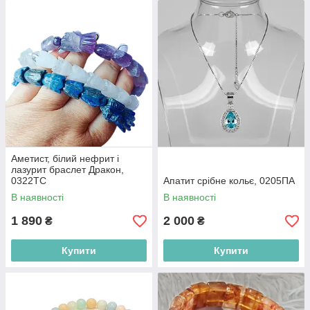
Аметист, білий нефрит і
лазурит браслет Дракон,
0322ТС
Апатит срібне кольє, 0205ПА
В наявності
В наявності
1 890
2 000
₴
₴
Купити
Купити