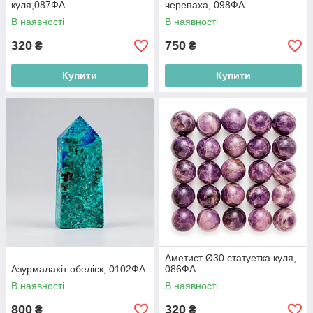
куля,087ФА
черепаха, 098ФА
В наявності
В наявності
320
750
₴
₴
Купити
Купити
Аметист Ø30 статуетка куля,
Азурмалахіт обеліск, 0102ФА
086ФА
В наявності
В наявності
800
320
₴
₴