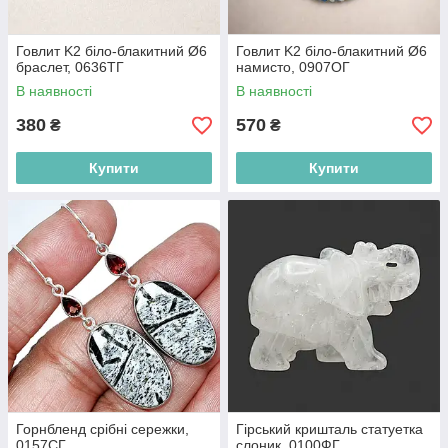
Говлит K2 біло-блакитний Ø6
Говлит K2 біло-блакитний Ø6
браслет, 0636ТГ
намисто, 0907ОГ
В наявності
В наявності
380
570
₴
₴
Купити
Купити
Горнбленд срібні сережки,
Гірський кришталь статуетка
0157СГ
слоник, 0100ФГ