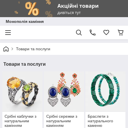
Монополія каміння
Товари та послуги
Товари та послуги
Срібні каблучки з
Срібні сережки з
Браслети з
натуральним
натуральним
натурального
камінням
камінням
каменю