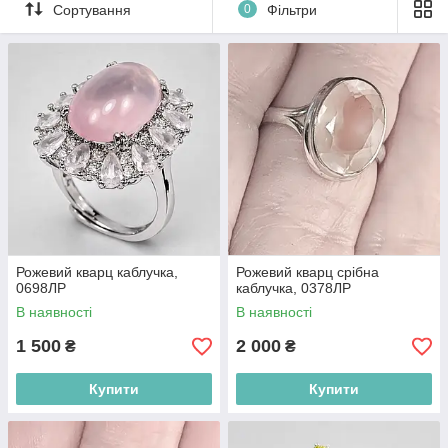
Сортування
0
Фільтри
та всій Україні для гармонії й любові.
Рожевий кварц каблучка,
Рожевий кварц срібна
0698ЛР
каблучка, 0378ЛР
В наявності
В наявності
1 500
2 000
₴
₴
Купити
Купити