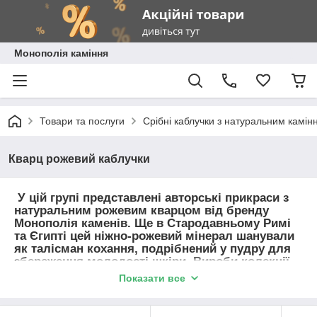
Монополія каміння
Товари та послуги
Срібні каблучки з натуральним камін
Кварц рожевий каблучки
У цій групі представлені авторські прикраси з
натуральним рожевим кварцом від бренду
Монополія каменів. Ще в Стародавньому Римі
та Єгипті цей ніжно-рожевий мінерал шанували
як талісман кохання, подрібнений у пудру для
збереження молодості шкіри. Вироби колекції
об'єднує м'яка енергетика сердечної чакри,
Показати все
шовковистий колір і вишукана оправа. Купуйте
ювелірні прикраси та амулети з рожевим
кварцом із швидкою доставкою по Києву, Одесі