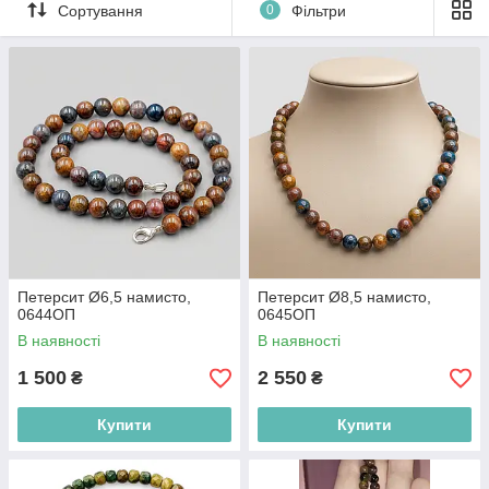
Сортування
0
Фільтри
кожному русі. Дозвольте петерситу стати вашим
провідником у світ природної краси та сили.
Петерсит Ø6,5 намисто,
Петерсит Ø8,5 намисто,
0644ОП
0645ОП
В наявності
В наявності
1 500
2 550
₴
₴
Купити
Купити