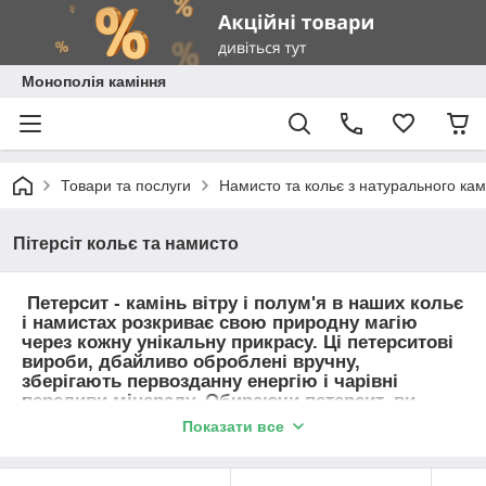
Монополія каміння
Товари та послуги
Намисто та кольє з натурального ка
Пітерсіт кольє та намисто
Петерсит - камінь вітру і полум'я в наших кольє
і намистах розкриває свою природну магію
через кожну унікальну прикрасу. Ці петерситові
вироби, дбайливо оброблені вручну,
зберігають первозданну енергію і чарівні
переливи мінералу. Обираючи петерсит, ви
купуєте не просто прикрасу, а природний
Показати все
талісман з міццю стихій. Петерситові кольє і
намиста дарують своєму власникові гармонію і
натхнення, проявляючи характер каменю в