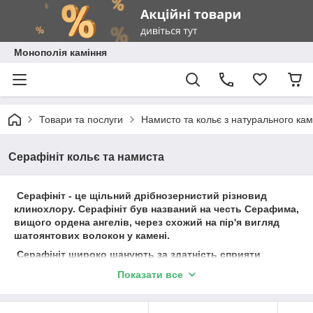
Монополія каміння
Товари та послуги
Намисто та кольє з натурального ка
Серафініт кольє та намиста
Серафініт - це щільний дрібнозернистий різновид
клинохлору. Серафініт був названий на честь Серафима,
вищого ордена ангелів, через схожий на пір'я вигляд
шатоянтових волокон у камені.
Серафініт широко шанують за здатність сприяти
емоційному зціленню, полегшувати зв'язок з духовними
Показати все
наставниками і створювати гармонію між фізичним і
духовним світами. Вважається, що його сяючі, схожі на
пір'я вкраплення символізують крила ангелів, що