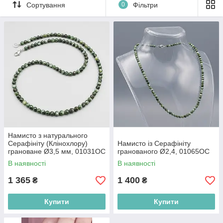
Сортування
0
Фільтри
робить його каменем божественного втручання і
небесного керівництва. Використовуваний для
медитації, цілительства або духовних практик,
серафініт має м'яку, але перетворювальну енергію, яка
живить душу і приводить у рівновагу розум і тіло.
Намисто з натурального
Серафініту (Клінохлору)
Намисто із Серафініту
грановане Ø3,5 мм, 01031ОС
гранованого Ø2,4, 01065ОС
В наявності
В наявності
1 365
1 400
₴
₴
Купити
Купити