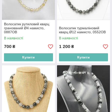
Волосатик рутиловий кварц
гранований Ø4 намисто,
Волосатик турмаліновий
0887ОВ
кварц Ø12 намисто, 0552ОВ
В наявності
В наявності
700
1 200
₴
₴
Купити
Купити