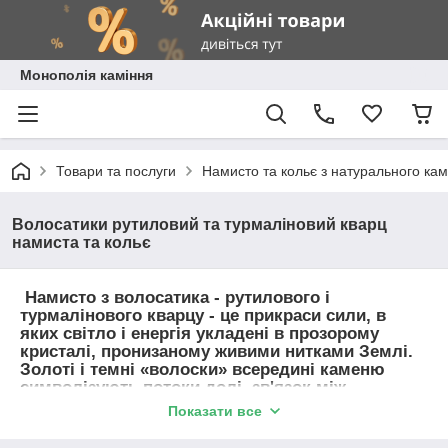
Монополія каміння
Товари та послуги
Намисто та кольє з натурального ка
Волосатики рутиловий та турмаліновий кварц
намиста та кольє
Намисто з волосатика - рутилового і
турмалінового кварцу - це прикраси сили, в
яких світло і енергія укладені в прозорому
кристалі, пронизаному живими нитками Землі.
Золоті і темні «волоски» всередині каменю
символізують потоки долі, зв'язок між
матеріальним і тонким світами, підсилюючи
Показати все
інтуїцію і внутрішнє бачення. Такі намиста
працюють як енергетичний провідник: