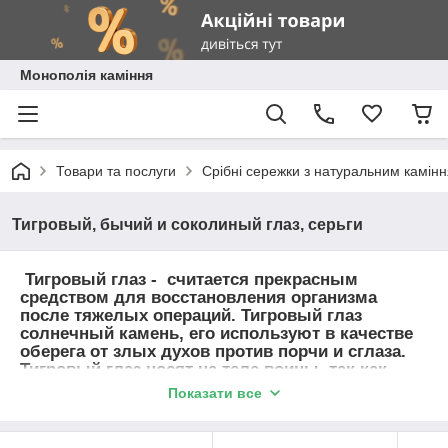
Монополія каміння
Товари та послуги
Срібні сережки з натуральним камін
Тигровый, бычий и соколиный глаз, серьги
Тигровый глаз - считается прекрасным
средством для восстановления организма
после тяжелых операций. Тигровый глаз
солнечный камень, его используют в качестве
оберега от злых духов против порчи и сглаза.
Тигровый глаз носят на теле воины, так как
верят, что этот камень убережет их от ранений и
Показати все
смерти. Талисман с тигровым глазом служит
людям, занимающимся творческой
деятельностью, а также тем, у кого работа или