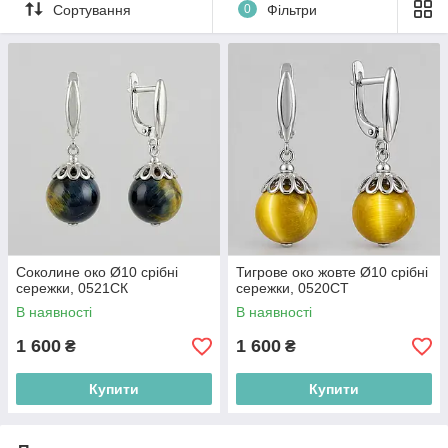
Сортування
0
Фільтри
хобби связаны с риском для жизни или
повышенным травматизмом. Украшения с
тигровым глазом способен укрепить волю к
победе у спортсмена.
Соколине око Ø10 срібні
Тигрове око жовте Ø10 срібні
сережки, 0521СК
сережки, 0520СТ
В наявності
В наявності
1 600
1 600
₴
₴
Купити
Купити