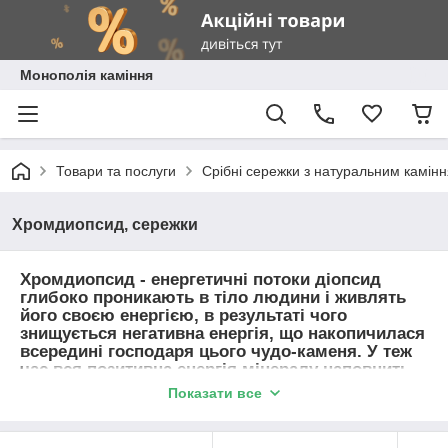
Монополія каміння
Товари та послуги
Срібні сережки з натуральним камін
Хромдиопсид, сережки
Хромдиопсид - енергетичні потоки діопсид
глибоко проникають в тіло людини і живлять
його своєю енергією, в результаті чого
знищується негативна енергія, що накопичилася
всередині господаря цього чудо-каменя. У теж
час вся позитивна енергія мінералу наповнить
людини, роблячи його сильним духом і тілом,
Показати все
що не може не позначитися на життєвих силах
володаря діопсид. Мінерал допоможе
позбутися від напруги як емоційного, так і