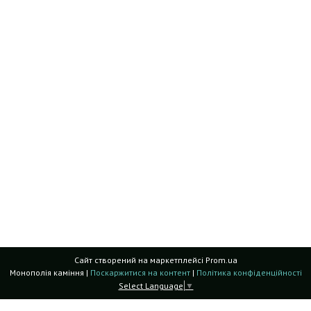
Сайт створений на маркетплейсі
Prom.ua
Монополія каміння |
Поскаржитися на контент
|
Політика конфіденційності
Select Language
▼