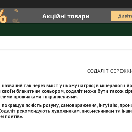
СОДАЛІТ СЕРЕЖК
 названий так через вміст у ньому натрію; в мінералогії 
 своїм блакитним кольором, содаліт може бути також сір
білими прожилками і вкрапленнями.
 покращує ясність розуму, самовираження, інтуїцію, проник
 Содаліт рекомендують художникам, письменникам та інш
м поетів».