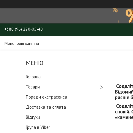
+380 (96) 220-05-40
Монополія каміння
Головна
Содаліт
Товари
Відомий
Поради екстрасенса
рясніє 
Содаліт
Доставка та оплата
спокій.
«камене
Відгуки
Група в Viber