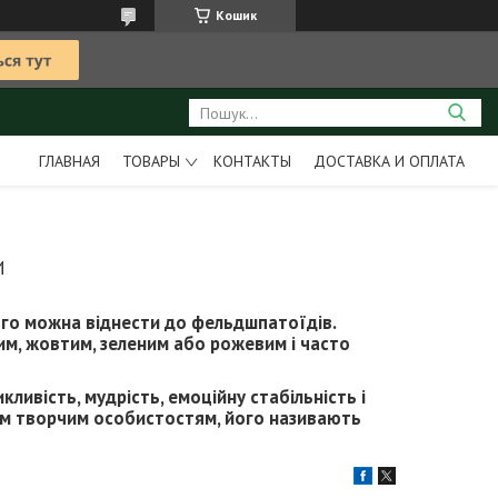
Кошик
ГЛАВНАЯ
ТОВАРЫ
КОНТАКТЫ
ДОСТАВКА И ОПЛАТА
И
його можна віднести до фельдшпатоїдів.
им, жовтим, зеленим або рожевим і часто
ливість, мудрість, емоційну стабільність і
им творчим особистостям, його називають