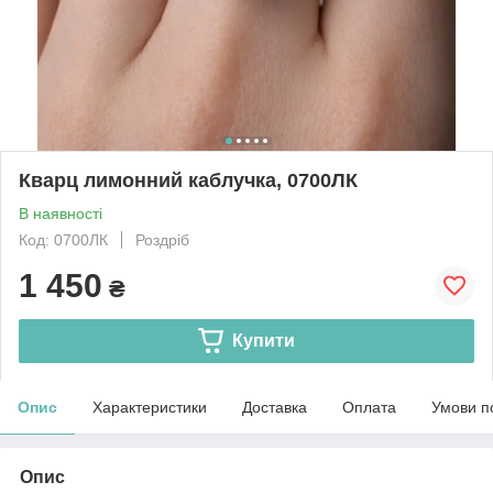
Кварц лимонний каблучка, 0700ЛК
В наявності
Код: 0700ЛК
Роздріб
1 450
₴
Купити
Опис
Характеристики
Доставка
Оплата
Умови п
Опис