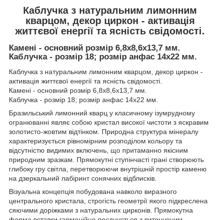
Каблучка з натуральним лимонним
кварцом, декор циркон - активація
життєвої енергії та ясність свідомості.
Камені - основний розмір 6,8х8,6х13,7 мм.
Каблучка - розмір 18; розмір анфас 14х22 мм.
Каблучка з натуральним лимонним кварцом, декор циркон -
активація життєвої енергії та ясність свідомості.
Камені - основний розмір 6,8х8,6х13,7 мм.
Каблучка - розмір 18; розмір анфас 14х22 мм.
Бразильський лимонний кварц у класичному ізумрудному
огранюванні являє собою кристал високої чистоти з яскравим
золотисто-жовтим відтінком. Природна структура мінералу
характеризується рівномірним розподілом кольору та
відсутністю видимих включень, що притаманно якісним
природним зразкам. Прямокутні ступінчасті грані створюють
глибоку гру світла, перетворюючи внутрішній простір каменю
на дзеркальний лабіринт сонячних відблисків.
Візуальна концепція побудована навколо виразного
центрального кристала, строгість геометрії якого підкреслена
сяючими доріжками з натуральних цирконів. Прямокутна
форма вставки гармонійно поєднується з витонченим