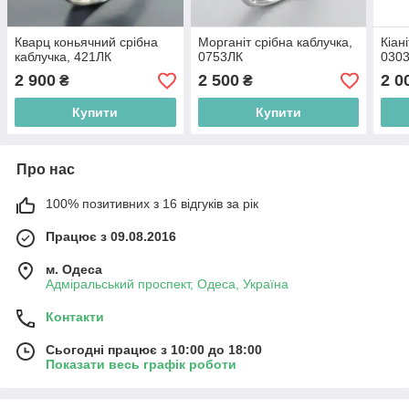
Кварц коньячний срібна
Морганіт срібна каблучка,
Кіан
каблучка, 421ЛК
0753ЛК
030
2 900
2 500
2 0
₴
₴
Купити
Купити
Про нас
100% позитивних з 16 відгуків за рік
Працює з 09.08.2016
м. Одеса
Адміральський проспект, Одеса, Україна
Контакти
Сьогодні працює з 10:00 до 18:00
Показати весь графік роботи