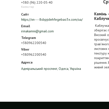
Ср
+380 (96) 220-05-40
Киевстар
Камінь 
Каблучк
https://xn----8sbpjidehfegebao3x.com/ua/
Каблучка 
зберігає 
irinakamni@gmail.com
Високий с
просвічує
+380962200540
трав'яног
листових 
текстуру 
+380962200540
покриття
рішення. 
живий зел
Адміральський проспект, Одеса, Україна