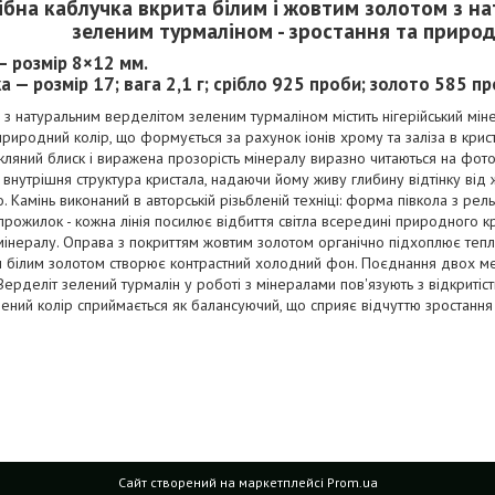
ібна каблучка вкрита білим і жовтим золотом з н
зеленим турмаліном - зростання та природ
— розмір 8×12 мм.
а — розмір 17; вага 2,1 г; срібло 925 проби; золото 585 пр
з натуральним верделітом зеленим турмаліном містить нігерійський міне
природний колір, що формується за рахунок іонів хрому та заліза в криста
кляний блиск і виражена прозорість мінералу виразно читаються на фото
 внутрішня структура кристала, надаючи йому живу глибину відтінку ві
о. Камінь виконаний в авторській різьбленій техніці: форма півкола з ре
прожилок - кожна лінія посилює відбиття світла всередині природного 
мінералу. Оправа з покриттям жовтим золотом органічно підхоплює тепл
м білим золотом створює контрастний холодний фон. Поєднання двох м
Верделіт зелений турмалін у роботі з мінералами пов'язують з відкриті
ений колір сприймається як балансуючий, що сприяє відчуттю зростання
Сайт створений на маркетплейсі
Prom.ua