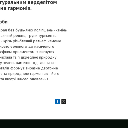
атуральним верделітом
на гармонія.
оби.
рал без будь-яких поліпшень - камінь
лічній решітці групи турмалінів.
 - крізь різьблений рельєф каменю
д жовто-зеленого до насиченого
льєфним орнаментом із вигнутих
кристала та підкреслює природну
у зелень каменю, тоді як шина з
еталів формує виразне двотонне
стю та природною гармонією - його
 та внутрішнього оновлення.